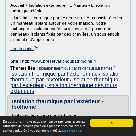
Accueil > Isolation extérieureITE Nantes - L'isolation
thermique idéale
L'Isolation Thermique par l'Extérieur (ITE) consiste à créer
un manteau isolant autour de votre maison. Notre
technique d'isolation extérieure consiste à poser des
panneaux isolants fixés par des chevilles, un sous enduit
armé afin d'apporter la...
Lire la suite
Site :
http://www.preservationdupatrimoine.fr
Thèmes liés :
/
isolation thermique par l'exterieur sur nantes
isolation thermique par l'exterieur ite
isolation
/
thermique par l'exterieur
isolation thermique
/
par l exterieur
isolation thermique des murs
/
exterieurs
Isolation thermique par l’extérieur -
Isolhome
Isolation thermique par l'extérieur
En poursuivant votre navigation sur ce site, vous acceptez
Pourquoi l'isolation thermique par l'extérieur ?
X
l'utilisation de cookies pour vous proposer des contenus et
L'isolation thermique par l'extérieur réduit très
services adaptés à vos centres d'intérêts.
En savoir plus
sensiblement les déperditions thermiques à travers les