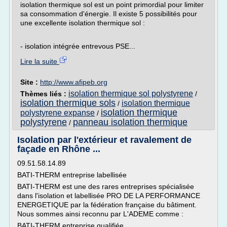
isolation thermique sol est un point primordial pour limiter
sa consommation d'énergie. Il existe 5 possibilités pour
une excellente isolation thermique sol :
- isolation intégrée entrevous PSE...
Lire la suite
Site :
http://www.afipeb.org
isolation thermique sol polystyrene
Thèmes liés :
/
isolation thermique sols
isolation thermique
/
isolation thermique
polystyrene expanse
/
polystyrene
panneau isolation thermique
/
Isolation par l'extérieur et ravalement de
façade en Rhône ...
09.51.58.14.89
BATI-THERM entreprise labellisée
BATI-THERM est une des rares entreprises spécialisée
dans l'isolation et labellisée PRO DE LA PERFORMANCE
ENERGETIQUE par la fédération française du bâtiment.
Nous sommes ainsi reconnu par L'ADEME comme :
BATI-THERM entreprise qualifiée