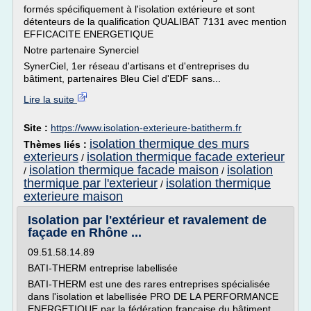
formés spécifiquement à l'isolation extérieure et sont
détenteurs de la qualification QUALIBAT 7131 avec mention
EFFICACITE ENERGETIQUE
Notre partenaire Synerciel
SynerCiel, 1er réseau d'artisans et d'entreprises du
bâtiment, partenaires Bleu Ciel d'EDF sans...
Lire la suite
Site :
https://www.isolation-exterieure-batitherm.fr
isolation thermique des murs
Thèmes liés :
exterieurs
isolation thermique facade exterieur
/
isolation thermique facade maison
isolation
/
/
thermique par l'exterieur
isolation thermique
/
exterieure maison
Isolation par l'extérieur et ravalement de
façade en Rhône ...
09.51.58.14.89
BATI-THERM entreprise labellisée
BATI-THERM est une des rares entreprises spécialisée
dans l'isolation et labellisée PRO DE LA PERFORMANCE
ENERGETIQUE par la fédération française du bâtiment.