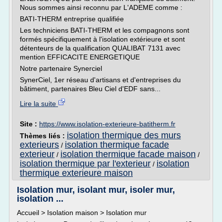
Nous sommes ainsi reconnu par L'ADEME comme :
BATI-THERM entreprise qualifiée
Les techniciens BATI-THERM et les compagnons sont
formés spécifiquement à l'isolation extérieure et sont
détenteurs de la qualification QUALIBAT 7131 avec
mention EFFICACITE ENERGETIQUE
Notre partenaire Synerciel
SynerCiel, 1er réseau d'artisans et d'entreprises du
bâtiment, partenaires Bleu Ciel d'EDF sans...
Lire la suite
Site :
https://www.isolation-exterieure-batitherm.fr
isolation thermique des murs
Thèmes liés :
exterieurs
isolation thermique facade
/
exterieur
isolation thermique facade maison
/
/
isolation thermique par l'exterieur
isolation
/
thermique exterieure maison
Isolation mur, isolant mur, isoler mur,
isolation ...
Accueil > Isolation maison > Isolation mur