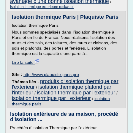
avantage d'une bonne isolation thermique
/
isolation thermique exterieure rockwool
Isolation thermique Paris | Plaquiste Paris
Isolation thermique Paris
Nous sommes spécialisés dans l'isolation thermique à
Paris et en Ile de France. Nous réalisons l'isolation des
murs et des sols, des toitures, des murs et cloisons, des
sols et plafonds, des portes et fenêtres. L'isolation
thermique est la capacité d'une paroi à...
Lire la suite
Site :
http://www.plaquiste-paris.pro
produits d'isolation thermique par
Thèmes liés :
l'exterieur
isolation thermique plafond par
/
l'interieur
isolation thermique par l'exterieur
/
/
isolation thermique par l exterieur
/
isolation
thermique paris
Isolation extérieure de sa maison, procédé
d'isolation ...
Procédés d'Isolation Thermique par l'extérieur