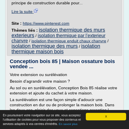
principe de construction durable pour...
Lire la suite
Site :
https://www.pinterest.com
isolation thermique des murs
Thèmes liés :
exterieurs
isolation thermique par l'exterieur
/
chanvre
/
isolation thermique enduit chaux chanvre
/
isolation thermique des murs
isolation
/
thermique maison bois
Conception bois 85 | Maison ossature bois
vendee ...
Votre extension ou surélévation
Besoin d'agrandir votre maison ?
Au sol ou en surélévation, Conception Bois 85 réalise votre
extension et ajoute du cachet à votre maison.
La surélévation est une façon simple d'adoucir une
construction en dur ou de prolonger la maison bois. Dans
les deux cas, plaisir des yeux et sensations garanties !
En poursuivant votre navigation sur ce site, vous acceptez
Contrairement à l'extension en plan, l'élévation...
X
l'utilisation de cookies pour vous proposer des contenus et
services adaptés à vos centres d'intérêts.
En savoir plus
Lire la suite