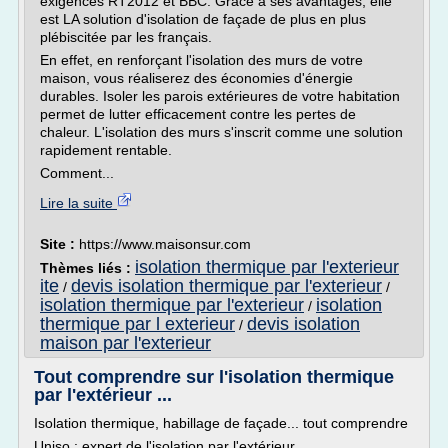
exigences RT2012 et BBC. Grâce à ses avantages, elle
est LA solution d'isolation de façade de plus en plus
plébiscitée par les français.
En effet, en renforçant l'isolation des murs de votre
maison, vous réaliserez des économies d'énergie
durables. Isoler les parois extérieures de votre habitation
permet de lutter efficacement contre les pertes de
chaleur. L'isolation des murs s'inscrit comme une solution
rapidement rentable.
Comment...
Lire la suite
Site :
https://www.maisonsur.com
isolation thermique par l'exterieur
Thèmes liés :
ite
devis isolation thermique par l'exterieur
/
/
isolation thermique par l'exterieur
isolation
/
thermique par l exterieur
devis isolation
/
maison par l'exterieur
Tout comprendre sur l'isolation thermique
par l'extérieur ...
Isolation thermique, habillage de façade... tout comprendre
Uniso : expert de l'isolation par l'extérieur