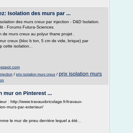
: Isolation des murs par ...
solation des murs creux par injection - D&D Isolation.
idit - Forums Futura-Sciences.
ion de murs creux au polyur thane projet .
mur creux (bloc b ton, 5 cm de vide, brique) par
 cette isolation...
ogspot.com
prix isolation murs
/
/
injection
prix isolation murs creux
ion
 mur on Pinterest ...
ieur : http://www.travauxbricolage.fr/travaux-
ation-murs-par-exterieur/
me le mur de pneu derrière lequel a été...