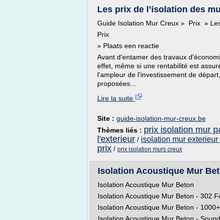
Les prix de l’isolation des m
Guide Isolation Mur Creux » Prix » Les 
Prix
» Plaats een reactie
Avant d'entamer des travaux d'économie
effet, même si une rentabilité est assur
l'ampleur de l'investissement de départ,
proposées...
Lire la suite
Site :
guide-isolation-mur-creux.be
prix isolation mur pa
Thèmes liés :
l'exterieur
isolation mur exterieur
/
prix
/
prix isolation murs creux
Isolation Acoustique Mur Be
Isolation Acoustique Mur Beton
Isolation Acoustique Mur Beton - 302 
Isolation Acoustique Mur Beton - 1000+
Isolation Acoustique Mur Beton - Sound