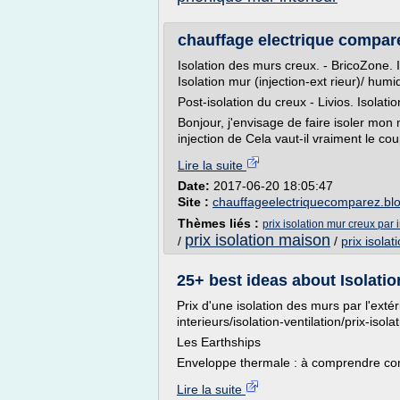
chauffage electrique comparez
Isolation des murs creux. - BricoZone. I
Isolation mur (injection-ext rieur)/ hum
Post-isolation du creux - Livios. Isolat
Bonjour, j'envisage de faire isoler mon 
injection de Cela vaut-il vraiment le coup
Lire la suite
Date:
2017-06-20 18:05:47
Site :
chauffageelectriquecomparez.bl
Thèmes liés :
prix isolation mur creux par 
prix isolation maison
/
/
prix isolat
25+ best ideas about Isolation
Prix d'une isolation des murs par l'extér
interieurs/isolation-ventilation/prix-isol
Les Earthships
Enveloppe thermale : à comprendre com
Lire la suite