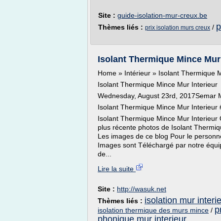
Site :
guide-isolation-mur-creux.be
p
Thèmes liés :
/
prix isolation murs creux
Isolant Thermique Mince Mur
Home » Intérieur » Isolant Thermique M
Isolant Thermique Mince Mur Interieur
Wednesday, August 23rd, 2017Semar M
Isolant Thermique Mince Mur Interieur
Isolant Thermique Mince Mur Interieur 
plus récente photos de Isolant Thermiq
Les images de ce blog Pour le personne
Images sont Téléchargé par notre équip
de...
Lire la suite
Site :
http://wasuk.net
isolation mur inter
Thèmes liés :
p
isolation thermique des murs mince
/
phonique mur interieur