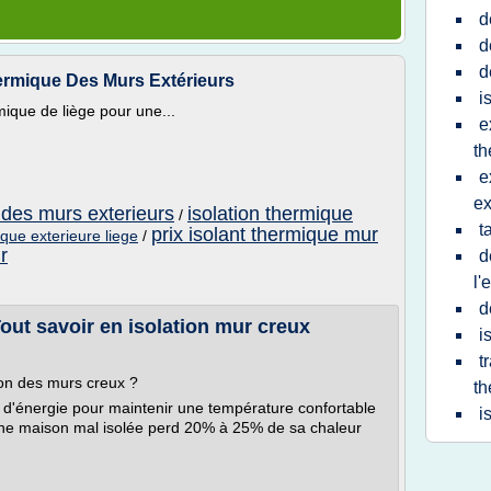
d
d
d
hermique Des Murs Extérieurs
i
ique de liège pour une...
e
th
e
ex
 des murs exterieurs
isolation thermique
/
t
prix isolant thermique mur
ique exterieure liege
/
r
d
l'
d
out savoir en isolation mur creux
i
t
ion des murs creux ?
th
'énergie pour maintenir une température confortable
i
 une maison mal isolée perd 20% à 25% de sa chaleur