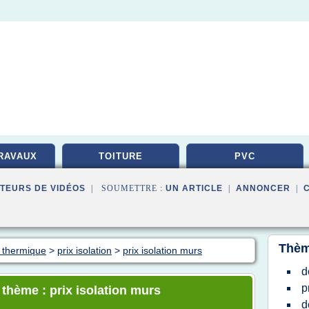
RAVAUX
TOITURE
PVC
TEURS DE VIDÉOS
| SOUMETTRE :
UN ARTICLE
|
ANNONCER
|
Thèm
n thermique
>
prix isolation
>
prix isolation murs
d
p
 thème : prix isolation murs
d