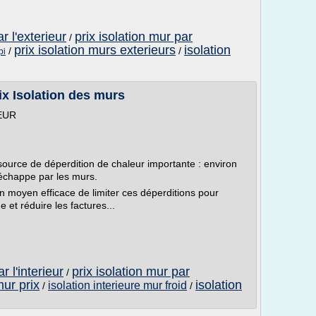
r l'exterieur
prix isolation mur par
/
prix isolation murs exterieurs
isolation
/
/
pi
ix Isolation des murs
EUR
ource de déperdition de chaleur importante : environ
'échappe par les murs.
 un moyen efficace de limiter ces déperditions pour
 et réduire les factures...
r l'interieur
prix isolation mur par
/
mur prix
isolation
isolation interieure mur froid
/
/