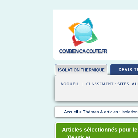
COMBIEN-CA-COUTE.FR
DEVIS T
ISOLATION THERMIQUE
ACCUEIL
| CLASSEMENT :
SITES
,
AU
Accueil
>
Thèmes & articles : isolatio
Articles sélectionnés pour le
374 articles
→