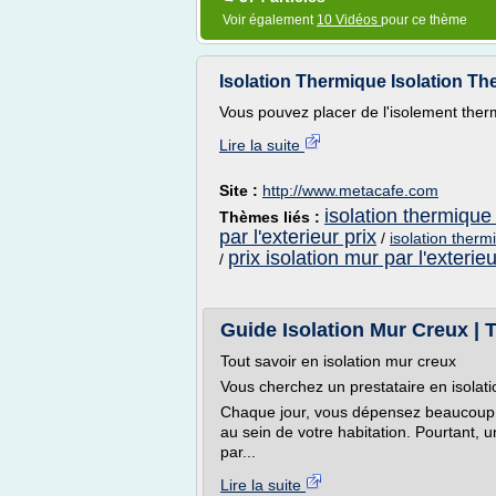
Voir également
10 Vidéos
pour ce thème
Isolation Thermique Isolation T
Vous pouvez placer de l'isolement therm
Lire la suite
Site :
http://www.metacafe.com
isolation thermique
Thèmes liés :
par l'exterieur prix
/
isolation therm
prix isolation mur par l'exterieu
/
Guide Isolation Mur Creux | T
Tout savoir en isolation mur creux
Vous cherchez un prestataire en isolat
Chaque jour, vous dépensez beaucoup d
au sein de votre habitation. Pourtant,
par...
Lire la suite