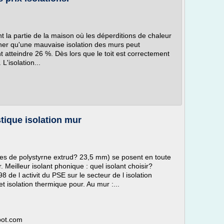
ent la partie de la maison où les déperditions de chaleur
igner qu'une mauvaise isolation des murs peut
 atteindre 26 %. Dès lors que le toit est correctement
L'isolation...
tique isolation mur
s de polystyrne extrud? 23,5 mm) se posent en toute
r. Meilleur isolant phonique : quel isolant choisir?
de l activit du PSE sur le secteur de l isolation
t isolation thermique pour. Au mur :...
spot.com