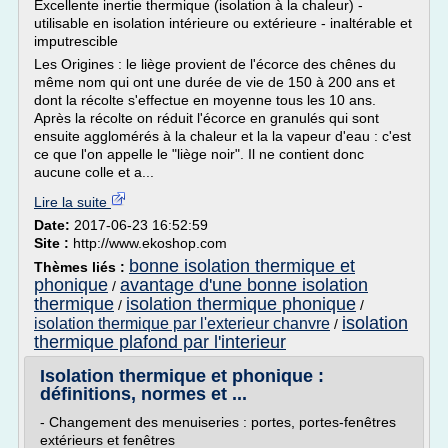
Excellente inertie thermique (isolation à la chaleur) -
utilisable en isolation intérieure ou extérieure - inaltérable et
imputrescible
Les Origines : le liège provient de l'écorce des chênes du
même nom qui ont une durée de vie de 150 à 200 ans et
dont la récolte s'effectue en moyenne tous les 10 ans.
Après la récolte on réduit l'écorce en granulés qui sont
ensuite agglomérés à la chaleur et la la vapeur d'eau : c'est
ce que l'on appelle le "liège noir". Il ne contient donc
aucune colle et a...
Lire la suite
Date:
2017-06-23 16:52:59
Site :
http://www.ekoshop.com
bonne isolation thermique et
Thèmes liés :
phonique
avantage d'une bonne isolation
/
thermique
isolation thermique phonique
/
/
isolation
isolation thermique par l'exterieur chanvre
/
thermique plafond par l'interieur
Isolation thermique et phonique :
définitions, normes et ...
- Changement des menuiseries : portes, portes-fenêtres
extérieurs et fenêtres