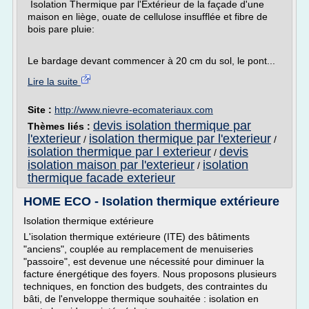
Isolation Thermique par l'Extérieur de la façade d'une
maison en liège, ouate de cellulose insufflée et fibre de
bois pare pluie:
Le bardage devant commencer à 20 cm du sol, le pont...
Lire la suite
Site :
http://www.nievre-ecomateriaux.com
devis isolation thermique par
Thèmes liés :
l'exterieur
isolation thermique par l'exterieur
/
/
isolation thermique par l exterieur
devis
/
isolation maison par l'exterieur
isolation
/
thermique facade exterieur
HOME ECO - Isolation thermique extérieure
Isolation thermique extérieure
L'isolation thermique extérieure (ITE) des bâtiments
"anciens", couplée au remplacement de menuiseries
"passoire", est devenue une nécessité pour diminuer la
facture énergétique des foyers. Nous proposons plusieurs
techniques, en fonction des budgets, des contraintes du
bâti, de l'enveloppe thermique souhaitée : isolation en