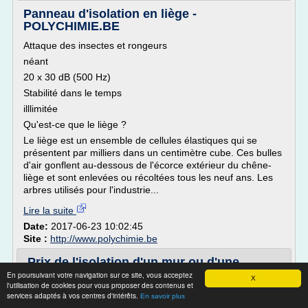
Panneau d'isolation en liège -
POLYCHIMIE.BE
Attaque des insectes et rongeurs
néant
20 x 30 dB (500 Hz)
Stabilité dans le temps
illlimitée
Qu'est-ce que le liège ?
Le liège est un ensemble de cellules élastiques qui se
présentent par milliers dans un centimètre cube. Ces bulles
d'air gonflent au-dessous de l'écorce extérieur du chêne-
liège et sont enlevées ou récoltées tous les neuf ans. Les
arbres utilisés pour l'industrie...
Lire la suite
Date:
2017-06-23 10:02:45
Site :
http://www.polychimie.be
Prix de l'isolation d'un mur ou d'une
maison par l'extérieur
En poursuivant votre navigation sur ce site, vous acceptez
X
l'utilisation de cookies pour vous proposer des contenus et
Trouver des chantiers
services adaptés à vos centres d'intérêts.
En savoir plus