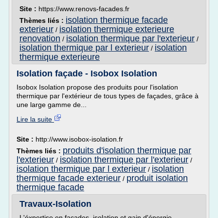
Site :
https://www.renovs-facades.fr
isolation thermique facade
Thèmes liés :
exterieur
isolation thermique exterieure
/
renovation
isolation thermique par l'exterieur
/
/
isolation thermique par l exterieur
isolation
/
thermique exterieure
Isolation façade - Isobox Isolation
Isobox Isolation propose des produits pour l'isolation
thermique par l'extérieur de tous types de façades, grâce à
une large gamme de...
Lire la suite
Site :
http://www.isobox-isolation.fr
produits d'isolation thermique par
Thèmes liés :
l'exterieur
isolation thermique par l'exterieur
/
/
isolation thermique par l exterieur
isolation
/
thermique facade exterieur
produit isolation
/
thermique facade
Travaux-Isolation
L'éxpertise en façades, isolation et gain d'énergie