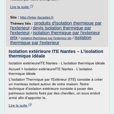
Lire la suite
Site :
http://inter-facades.fr
produits d'isolation thermique par
Thèmes liés :
l'exterieur
devis isolation thermique par
/
l'exterieur
isolation thermique par l'exterieur
/
prix
isolation
/
/
isolation thermique par l'exterieur sto
thermique par l'exterieur
Isolation extérieure ITE Nantes – L’isolation
thermique idéale
Isolation extérieureITE Nantes - L'isolation thermique idéale
Accueil > Isolation extérieureITE Nantes - L'isolation
thermique idéale
L'Isolation Thermique par l'Extérieur (ITE) consiste à créer
un manteau isolant autour de votre maison. Notre
technique d'isolation extérieure consiste à poser des
panneaux isolants fixés par des chevilles, un sous enduit
armé afin d'apporter la...
Lire la suite