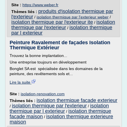
Site :
https://www.weber.fr
produits d'isolation thermique par
Thèmes liés :
l'exterieur
/
isolation thermique par l'exterieur weber
/
isolation thermique par l'exterieur ite
isolation
/
thermique par l'exterieur
isolation thermique
/
par l exterieur
Peinture Ravalement de façades Isolation
Thermique Extérieur
Trouvez la bonne implantation...
Une entreprise toujours en développement
Bonglet SA est spécialisée dans les domaines de la
peinture, des revêtements sols et...
Lire la suite
Site :
isolation-renovation.com
isolation thermique facade exterieur
Thèmes liés :
isolation thermique par l'exterieur
isolation
/
/
thermique par l exterieur
isolation thermique
/
facade maison
isolation thermique exterieure
/
maison