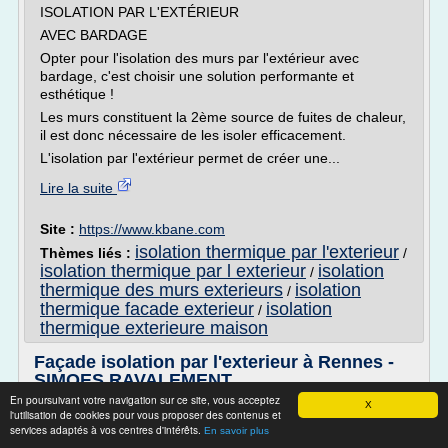
ISOLATION PAR L'EXTÉRIEUR
AVEC BARDAGE
Opter pour l'isolation des murs par l'extérieur avec
bardage, c'est choisir une solution performante et
esthétique !
Les murs constituent la 2ème source de fuites de chaleur,
il est donc nécessaire de les isoler efficacement.
L'isolation par l'extérieur permet de créer une...
Lire la suite
Site :
https://www.kbane.com
isolation thermique par l'exterieur
Thèmes liés :
/
isolation thermique par l exterieur
isolation
/
thermique des murs exterieurs
isolation
/
thermique facade exterieur
isolation
/
thermique exterieure maison
Façade isolation par l'exterieur à Rennes -
SIMOES RAVALEMENT
En poursuivant votre navigation sur ce site, vous acceptez
X
Actus
l'utilisation de cookies pour vous proposer des contenus et
services adaptés à vos centres d'intérêts.
.. Façade isolation par l'exterieur à Rennes Cohérence
En savoir plus