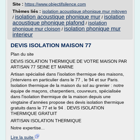
Site :
https://www.objectifsilence.com
Thèmes liés :
isolation acoustique phonique mur mitoyen
isolation acoustique phonique mur
isolation
/
/
acoustique phonique plafond
isolation
/
isolation phonique mur
phonique mur cloison
/
interieur
DEVIS ISOLATION MAISON 77
Plan du site
DEVIS ISOLATION THERMIQUE DE VOTRE MAISON PAR
ARTISAN 77 SEINE ET MARNE
Artisan spécialisé dans l'isolation thermique des maisons,
j'interviens en particulier dans le 77 , le 94 et sur Paris.
Isolation thermique de la maison du sol au grenier : notre
équipe de maçons, charpentiers, couvreurs, spécialisée
dans l'isolation thermique de la maison depuis une
vingtaine d'années propose des devis isolation thermique
gratuits dans le 77 et le 94 . DEVIS ISOLATION
THERMIQUE GRATUIT
ARTISAN ISOLATION THERMIQUE
Notre expertise...
Lire la suite