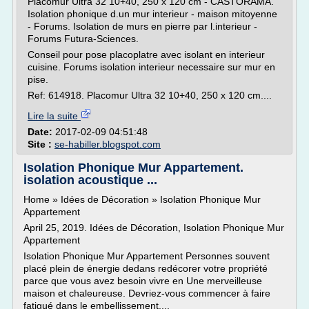
Placomur Ultra 32 10+40, 250 x 120 cm - CASTORAMA.
Isolation phonique d.un mur interieur - maison mitoyenne
- Forums. Isolation de murs en pierre par l.interieur -
Forums Futura-Sciences.
Conseil pour pose placoplatre avec isolant en interieur
cuisine. Forums isolation interieur necessaire sur mur en
pise.
Ref: 614918. Placomur Ultra 32 10+40, 250 x 120 cm....
Lire la suite
Date:
2017-02-09 04:51:48
Site :
se-habiller.blogspot.com
Isolation Phonique Mur Appartement.
isolation acoustique ...
Home » Idées de Décoration » Isolation Phonique Mur
Appartement
April 25, 2019. Idées de Décoration, Isolation Phonique Mur
Appartement
Isolation Phonique Mur Appartement Personnes souvent
placé plein de énergie dedans redécorer votre propriété
parce que vous avez besoin vivre en Une merveilleuse
maison et chaleureuse. Devriez-vous commencer à faire
fatigué dans le embellissement,...