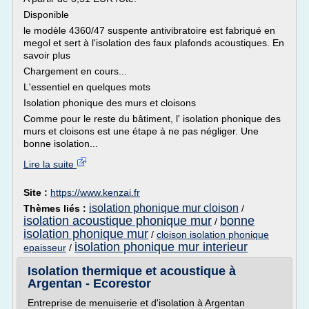
Disponible
le modèle 4360/47 suspente antivibratoire est fabriqué en
megol et sert à l'isolation des faux plafonds acoustiques. En
savoir plus
Chargement en cours...
L'essentiel en quelques mots
Isolation phonique des murs et cloisons
Comme pour le reste du bâtiment, l' isolation phonique des
murs et cloisons est une étape à ne pas négliger. Une
bonne isolation...
Lire la suite
Site :
https://www.kenzai.fr
isolation phonique mur cloison
Thèmes liés :
/
isolation acoustique phonique mur
bonne
/
isolation phonique mur
/
cloison isolation phonique
isolation phonique mur interieur
epaisseur
/
Isolation thermique et acoustique à
Argentan - Ecorestor
Entreprise de menuiserie et d'isolation à Argentan