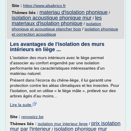
Site :
https://www.alsabrico.fr
materiau d'isolation phonique
Thèmes liés :
/
isolation acoustique phonique mur
les
/
materiaux d'isolation phonique
/
isolation
phonique et acoustique plancher bois
/
isolation phonique
et correction acoustique
Les avantages de l'isolation des murs
intérieurs en liège ...
L'isolation des murs intérieurs avec le liège permet
d'associer au confort engendré par une isolation
performante les caractéristiques intéressantes d'un
matériau naturel.
Présent dans l'écorce du chêne-liège, il lui garantit une
protection contre les aléas climatiques et les insectes. Pour
l'isolation, soit on utilise « le liège mâle », prélevé sur des
arbres âgés d'au moins...
Lire la suite
Site :
renowizz.be
prix isolation
Thèmes liés :
isolation mur interieur liege
/
mur par l'interieur
isolation phonique mur
/