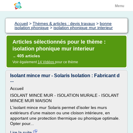
Menu
Accueil
>
Thèmes & articles : devis travaux
>
bonne
isolation phonique
>
isolation phonique mur interieur
Articles sélectionnés pour le thème :
isolation phonique mur interieur
405 articles
→
Voir également
14 Vidéos
pour ce thème
Isolant mince mur - Solaris Isolation : Fabricant d
...
Accueil
ISOLANT MINCE MUR - ISOLATION MURALE - ISOLANT
MINCE MUR MAISON
L'isolant mince mur Solaris permet d'isoler les murs
extérieurs d'une maison ou une cloison intérieure, en
apportant une protection thermique ou phonique optimale.
Opter pour...
Lire la suite