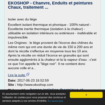
EKOSHOP - Chanvre, Enduits et peintures
Chaux, traitement ...
Isoler avec du liège
Excellent isolant thermique et phonique - 100% naturel -
Excellente inertie thermique (isolation à la chaleur) -
utilisable en isolation intérieure ou extérieure - inaltérable et
imputrescible
Les Origines : le liège provient de l'écorce des chênes du
même nom qui ont une durée de vie de 150 à 200 ans et
dont la récolte s'effectue en moyenne tous les 10 ans.
Après la récolte on réduit l'écorce en granulés qui sont
ensuite agglomérés à la chaleur et la la vapeur d'eau : c'est
ce que l'on appelle le "liège noir". Il ne contient donc
aucune colle et a...
Lire la suite
Date:
2017-06-23 16:52:59
Site :
http://www.ekoshop.com
bonne isolation thermique et
Thèmes liés :
En poursuivant votre navigation sur ce site, vous acceptez
phonique
avantage d'une bonne isolation
/
X
l'utilisation de cookies pour vous proposer des contenus et
thermique
isolation thermique phonique
/
/
services adaptés à vos centres d'intérêts.
En savoir plus
isolation
isolation thermique par l'exterieur chanvre
/