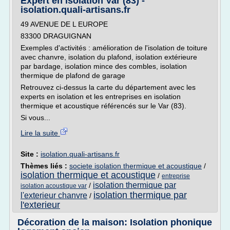
Expert en isolation Var (83) -
isolation.quali-artisans.fr
49 AVENUE DE L EUROPE
83300 DRAGUIGNAN
Exemples d'activités : amélioration de l'isolation de toiture
avec chanvre, isolation du plafond, isolation extérieure
par bardage, isolation mince des combles, isolation
thermique de plafond de garage
Retrouvez ci-dessus la carte du département avec les
experts en isolation et les entreprises en isolation
thermique et acoustique référencés sur le Var (83).
Si vous...
Lire la suite
Site :
isolation.quali-artisans.fr
Thèmes liés :
societe isolation thermique et acoustique
/
isolation thermique et acoustique
/
entreprise
isolation thermique par
/
isolation acoustique var
isolation thermique par
l'exterieur chanvre
/
l'exterieur
Décoration de la maison: Isolation phonique