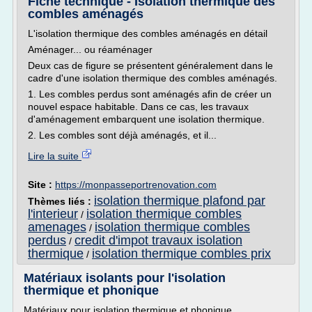
Fiche technique - Isolation thermique des
combles aménagés
L'isolation thermique des combles aménagés en détail
Aménager... ou réaménager
Deux cas de figure se présentent généralement dans le
cadre d'une isolation thermique des combles aménagés.
1. Les combles perdus sont aménagés afin de créer un
nouvel espace habitable. Dans ce cas, les travaux
d'aménagement embarquent une isolation thermique.
2. Les combles sont déjà aménagés, et il...
Lire la suite
Site :
https://monpasseportrenovation.com
isolation thermique plafond par
Thèmes liés :
l'interieur
isolation thermique combles
/
amenages
isolation thermique combles
/
perdus
credit d'impot travaux isolation
/
thermique
isolation thermique combles prix
/
Matériaux isolants pour l'isolation
thermique et phonique
Matériaux pour isolation thermique et phonique