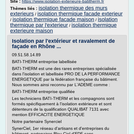
Site :
https://www.isolation-exterieure-batitherm.fr
isolation thermique des murs
Thèmes liés :
exterieurs
isolation thermique facade exterieur
/
isolation thermique facade maison
isolation
/
/
thermique par l'exterieur
isolation thermique
/
exterieure maison
Isolation par l'extérieur et ravalement de
façade en Rhône ...
09.51.58.14.89
BATI-THERM entreprise labellisée
BATI-THERM est une des rares entreprises spécialisée
dans l'isolation et labellisée PRO DE LA PERFORMANCE
ENERGETIQUE par la fédération française du bâtiment.
Nous sommes ainsi reconnu par L'ADEME comme :
BATI-THERM entreprise qualifiée
Les techniciens BATI-THERM et les compagnons sont
formés spécifiquement à l'isolation extérieure et sont
détenteurs de la qualification QUALIBAT 7131 avec
mention EFFICACITE ENERGETIQUE
Notre partenaire Synerciel
SynerCiel, 1er réseau d'artisans et d'entreprises du
bâtiment, partenaires Bleu Ciel d'EDF sans...