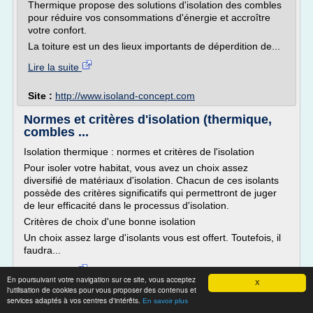
Thermique propose des solutions d'isolation des combles
pour réduire vos consommations d'énergie et accroître
votre confort.
La toiture est un des lieux importants de déperdition de...
Lire la suite
Site :
http://www.isoland-concept.com
Normes et critères d'isolation (thermique,
combles ...
Isolation thermique : normes et critères de l'isolation
Pour isoler votre habitat, vous avez un choix assez
diversifié de matériaux d'isolation. Chacun de ces isolants
possède des critères significatifs qui permettront de juger
de leur efficacité dans le processus d'isolation.
Critères de choix d'une bonne isolation
Un choix assez large d'isolants vous est offert. Toutefois, il
faudra...
Lire la suite
En poursuivant votre navigation sur ce site, vous acceptez
X
l'utilisation de cookies pour vous proposer des contenus et
Site :
https://stootie.com
services adaptés à vos centres d'intérêts.
En savoir plus