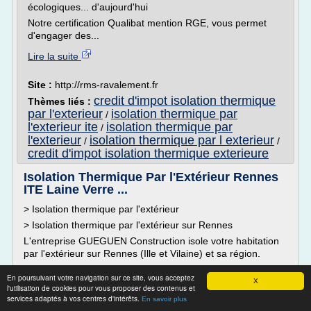
écologiques... d'aujourd'hui
Notre certification Qualibat mention RGE, vous permet
d'engager des...
Lire la suite
Site :
http://rms-ravalement.fr
credit d'impot isolation thermique
Thèmes liés :
par l'exterieur
isolation thermique par
/
l'exterieur ite
isolation thermique par
/
l'exterieur
isolation thermique par l exterieur
/
/
credit d'impot isolation thermique exterieure
Isolation Thermique Par l'Extérieur Rennes
ITE Laine Verre ...
> Isolation thermique par l'extérieur
> Isolation thermique par l'extérieur sur Rennes
L'entreprise GUEGUEN Construction isole votre habitation
par l'extérieur sur Rennes (Ille et Vilaine) et sa région.
L'isolation thermique par l'extérieur (ITE) est un procédé
En poursuivant votre navigation sur ce site, vous acceptez
d'isolation qui permet de protéger vos murs contre les
X
l'utilisation de cookies pour vous proposer des contenus et
variations de températures et supprimer les ponts
services adaptés à vos centres d'intérêts.
En savoir plus
thermiques sans...