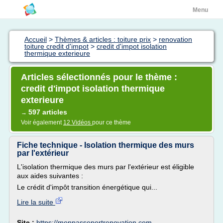
Menu
Accueil
>
Thèmes & articles : toiture prix
>
renovation
toiture credit d'impot
>
credit d'impot isolation
thermique exterieure
Articles sélectionnés pour le thème :
credit d'impot isolation thermique
exterieure
597 articles
→
Voir également
12 Vidéos
pour ce thème
Fiche technique - Isolation thermique des murs
par l'extérieur
L'isolation thermique des murs par l'extérieur est éligible
aux aides suivantes :
Le crédit d'impôt transition énergétique qui...
Lire la suite
Site :
https://monpasseportrenovation.com