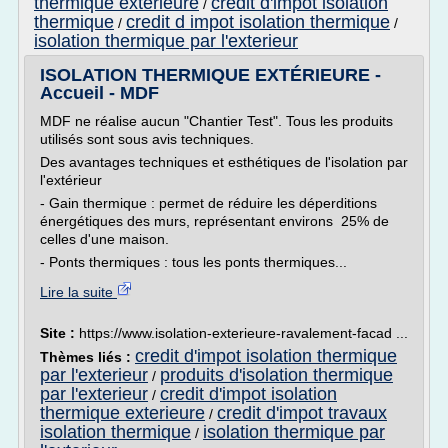
thermique exterieure
credit d'impot isolation
/
thermique
credit d impot isolation thermique
/
/
isolation thermique par l'exterieur
ISOLATION THERMIQUE EXTÉRIEURE -
Accueil - MDF
MDF ne réalise aucun "Chantier Test". Tous les produits
utilisés sont sous avis techniques.
Des avantages techniques et esthétiques de l'isolation par
l'extérieur
- Gain thermique : permet de réduire les déperditions
énergétiques des murs, représentant environs 25% de
celles d'une maison.
- Ponts thermiques : tous les ponts thermiques...
Lire la suite
Site :
https://www.isolation-exterieure-ravalement-facad ...
credit d'impot isolation thermique
Thèmes liés :
par l'exterieur
produits d'isolation thermique
/
par l'exterieur
credit d'impot isolation
/
thermique exterieure
credit d'impot travaux
/
isolation thermique
isolation thermique par
/