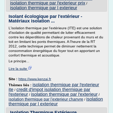
isolation thermique par l'exterieur prix
/
isolation thermique par l exterieur
Isolant écologique par l'extérieur -
Matériaux isolation ...
L'isolation thermique par l'extérieure (ITE) est une solution
d'isolation de qualité permettant de lutter efficacement
contre les déperditions de chaleur provenant du murs et du
toit en limitant les ponts thermiques. A l'heure de la RT
2012, cette technique permet de diminuer nettement la
consommation énergétique du foyer tout en apportant un
confort thermique et acoustique.
Le principe...
Lire la suite
Site :
https://www.kenzai.fr
isolation thermique par l'exterieur
Thèmes liés :
ite
credit d'impot isolation thermique par
/
l'exterieur
isolation thermique par l'exterieur
/
/
isolation
isolation thermique par l'exterieur chanvre
/
thermique par l exterieur
Isolation Thermique Extérieure