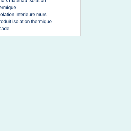
hoix materiau isolation
ermique
solation interieure murs
roduit isolation thermique
cade