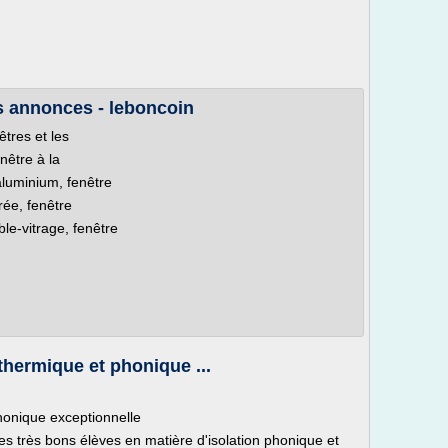
 annonces - leboncoin
êtres et les
enêtre à la
aluminium, fenêtre
rée, fenêtre
ble-vitrage, fenêtre
thermique et phonique ...
honique exceptionnelle
es très bons élèves en matière d'isolation phonique et