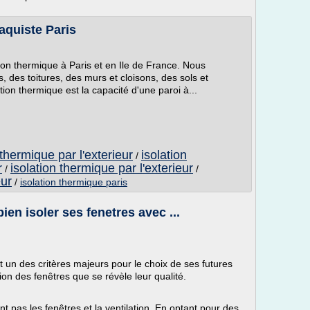
laquiste Paris
on thermique à Paris et en Ile de France. Nous
s, des toitures, des murs et cloisons, des sols et
tion thermique est la capacité d'une paroi à...
 thermique par l'exterieur
isolation
/
r
isolation thermique par l'exterieur
/
/
eur
/
isolation thermique paris
ien isoler ses fenetres avec ...
t un des critères majeurs pour le choix de ses futures
tion des fenêtres que se révèle leur qualité.
 pas les fenêtres et la ventilation. En optant pour des