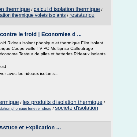
ion thermique
calcul d isolation thermique
/
/
resistance
lation thermique volets isolants
/
ontre le froid | Economies d ...
roid Rideau isolant phonique et thermique Film isolant
rique Coupe veille TV PC Multiprise Calfeutrage
économe Testeur de piles et batteries Rideaux isolants
roid
er avec les rideaux isolants...
hermique
les produits d'isolation thermique
/
/
societe d'isolation
/
olation phonique fenetre rideau
Astuce et Explication ...