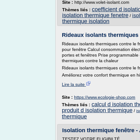
Site :
http://www.volet-isolant.com
coefficient d isolat
Thèmes liés :
isolation thermique fenetre
iso
/
thermique isolation
Rideaux isolants thermiques c
Rideaux isolants thermiques contre le f
pour fenêtre Calcul consommation élect
portes et fenêtres Prise programmable 
thermiques contre la chaleur
Rideaux isolants thermiques contre le f
Améliorez votre confort thermique en hiv
Lire la suite
Site :
https://www.ecologie-shop.com
calcul d isolation t
Thèmes liés :
produit d isolation thermique
/
is
thermique
Isolation thermique fenêtre - 
TESTEZ VOTRE ELIGIBILTÉ