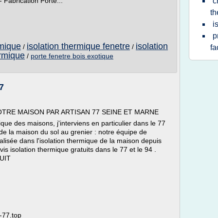
 Fabrication Porte...
c
th
i
p
rmique
isolation thermique fenetre
isolation
/
/
fa
ermique
/
porte fenetre bois exotique
7
OTRE MAISON PAR ARTISAN 77 SEINE ET MARNE
ique des maisons, j'interviens en particulier dans le 77
e de la maison du sol au grenier : notre équipe de
lisée dans l'isolation thermique de la maison depuis
s isolation thermique gratuits dans le 77 et le 94 .
UIT
-77.top