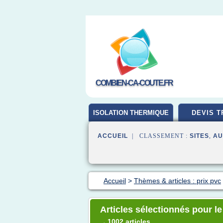
COMBIEN-CA-COUTE.FR
ISOLATION THERMIQUE
DEVIS T
ACCUEIL
| CLASSEMENT :
SITES
,
AU
Accueil
>
Thèmes & articles : prix pvc
Articles sélectionnés pour le
1002 articles
→