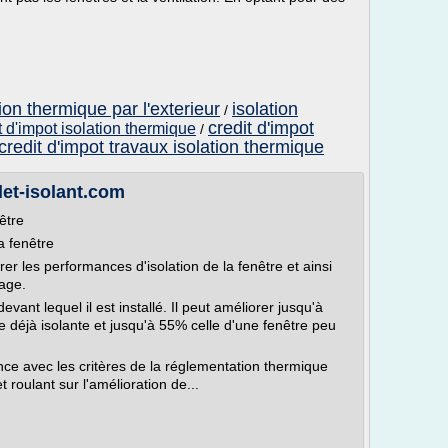
tion thermique par l'exterieur
isolation
/
credit d'impot
t d'impot isolation thermique
/
credit d'impot travaux isolation thermique
olet-isolant.com
nêtre
la fenêtre
er les performances d'isolation de la fenêtre et ainsi
age.
ant lequel il est installé. Il peut améliorer jusqu'à
e déjà isolante et jusqu'à 55% celle d'une fenêtre peu
nce avec les critères de la réglementation thermique
t roulant sur l'amélioration de...