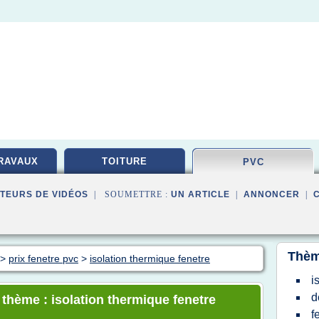
RAVAUX
TOITURE
PVC
TEURS DE VIDÉOS
| SOUMETTRE :
UN ARTICLE
|
ANNONCER
|
Thèm
>
prix fenetre pvc
>
isolation thermique fenetre
i
d
 thème : isolation thermique fenetre
f