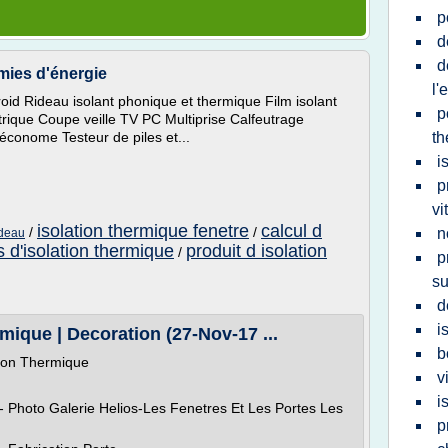
p
d
d
omies d'énergie
l'
roid Rideau isolant phonique et thermique Film isolant
p
rique Coupe veille TV PC Multiprise Calfeutrage
économe Testeur de piles et...
th
i
p
vi
isolation thermique fenetre
calcul d
/
/
n
ideau
s d'isolation thermique
produit d isolation
/
p
su
d
i
mique | Decoration (27-Nov-17 ...
b
tion Thermique
v
i
- Photo Galerie Helios-Les Fenetres Et Les Portes Les
p