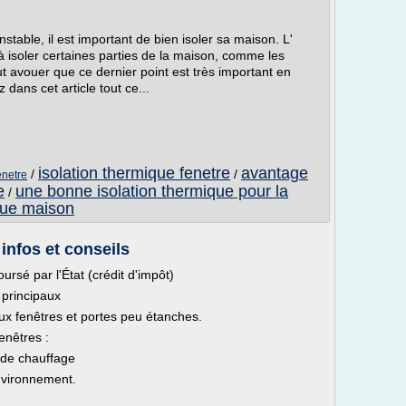
table, il est important de bien isoler sa maison. L'
à isoler certaines parties de la maison, comme les
ut avouer que ce dernier point est très important en
dans cet article tout ce...
isolation thermique fenetre
avantage
/
/
enetre
e
une bonne isolation thermique pour la
/
ique maison
 infos et conseils
rsé par l'État (crédit d'impôt)
 principaux
x fenêtres et portes peu étanches.
enêtres :
 de chauffage
environnement.