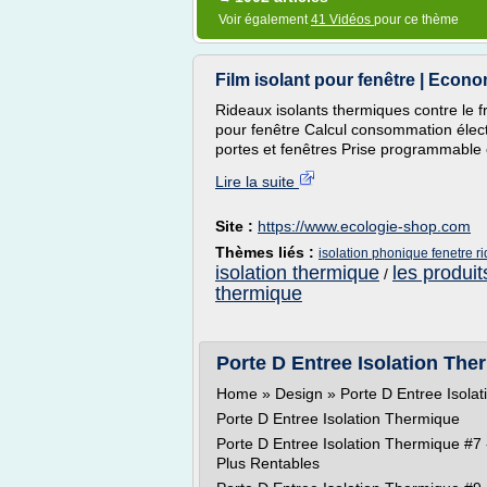
Voir également
41 Vidéos
pour ce thème
Film isolant pour fenêtre | Econ
Rideaux isolants thermiques contre le f
pour fenêtre Calcul consommation élect
portes et fenêtres Prise programmable 
Lire la suite
Site :
https://www.ecologie-shop.com
Thèmes liés :
isolation phonique fenetre r
isolation thermique
les produit
/
thermique
Porte D Entree Isolation Ther
Home » Design » Porte D Entree Isola
Porte D Entree Isolation Thermique
Porte D Entree Isolation Thermique #7 
Plus Rentables