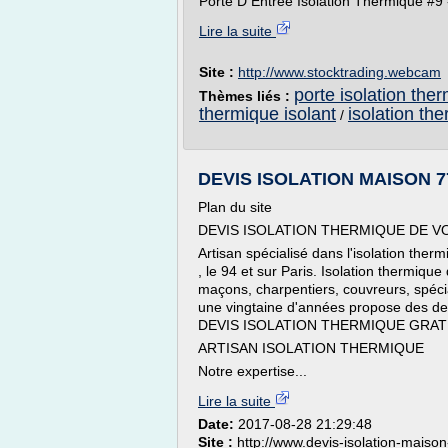
Porte D Entree Isolation Thermique #9 -
Lire la suite
Site :
http://www.stocktrading.webcam
porte isolation the
Thèmes liés :
thermique isolant
isolation th
/
DEVIS ISOLATION MAISON 7
Plan du site
DEVIS ISOLATION THERMIQUE DE V
Artisan spécialisé dans l'isolation therm
, le 94 et sur Paris. Isolation thermiqu
maçons, charpentiers, couvreurs, spécia
une vingtaine d'années propose des devi
DEVIS ISOLATION THERMIQUE GRAT
ARTISAN ISOLATION THERMIQUE
Notre expertise...
Lire la suite
Date:
2017-08-28 21:29:48
Site :
http://www.devis-isolation-maison