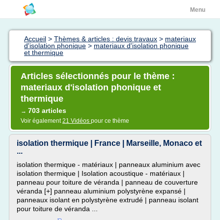
Menu
Accueil
>
Thèmes & articles : devis travaux
>
materiaux
d'isolation phonique
>
materiaux d'isolation phonique
et thermique
Articles sélectionnés pour le thème :
materiaux d'isolation phonique et
thermique
703 articles
→
Voir également
21 Vidéos
pour ce thème
isolation thermique | France | Marseille, Monaco et
...
isolation thermique - matériaux | panneaux aluminium avec
isolation thermique | Isolation acoustique - matériaux |
panneau pour toiture de véranda | panneau de couverture
véranda [+] panneau aluminium polystyrène expansé |
panneaux isolant en polystyrène extrudé | panneau isolant
pour toiture de véranda ...