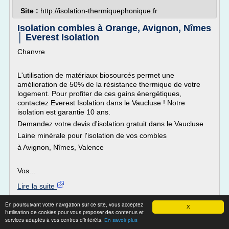
Site :
http://isolation-thermiquephonique.fr
Isolation combles à Orange, Avignon, Nîmes
│ Everest Isolation
Chanvre
L'utilisation de matériaux biosourcés permet une
amélioration de 50% de la résistance thermique de votre
logement. Pour profiter de ces gains énergétiques,
contactez Everest Isolation dans le Vaucluse ! Notre
isolation est garantie 10 ans.
Demandez votre devis d'isolation gratuit dans le Vaucluse
Laine minérale pour l'isolation de vos combles
à Avignon, Nîmes, Valence
Vos...
Lire la suite
En poursuivant votre navigation sur ce site, vous acceptez
Site :
http://everestisolation.fr
X
l'utilisation de cookies pour vous proposer des contenus et
materiaux d'isolation phonique et
Thèmes liés :
services adaptés à vos centres d'intérêts.
En savoir plus
thermique
isolation thermique combles perdus