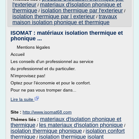
l'exterieur
materiaux d'isolation phonique et
/
thermique
isolation thermique par l'exterieur
/
/
isolation thermique par l exterieur
travaux
/
maison isolation phonique et thermique
ISOMAT : matériaux isolation thermique et
phonique ...
Mentions légales
Accueil
Les conseils d'un professionnel au service
du professionnel et du particulier.
N'improvisez pas!
Optez pour l'économie et pour le confort.
Pour ne pas vous tromper dans...
Lire la suite
Site :
http://www.isomat68.com
materiaux d'isolation phonique et
Thèmes liés :
thermique
les materiaux d'isolation phonique
/
/
isolation thermique phonique
isolation confort
/
thermique
isolation thermique isolant
/