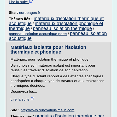
Lire la suite
Site :
europages.fr
materiaux d'isolation thermique et
Thèmes liés :
acoustique
materiaux d'isolation phonique et
/
thermique
panneau isolation thermique
/
/
panneau isolation
panneau isolation acoustique porte
/
acoustique
Matériaux isolants pour l'isolation
thermique et phonique
Matériaux pour isolation thermique et phonique
Bien choisir son matériau isolant est important pour
réussir les travaux d'isolation de son habitation.
Chaque type d'isolant répond à des attentes spécifiques
et adaptées a chaque type de travaux et aux résistances
thermiques désirées.
Découvrez les...
Lire la suite
Site :
http://www.renovation-malin.com
produits d'isolation thermique par
Thèmes liés :