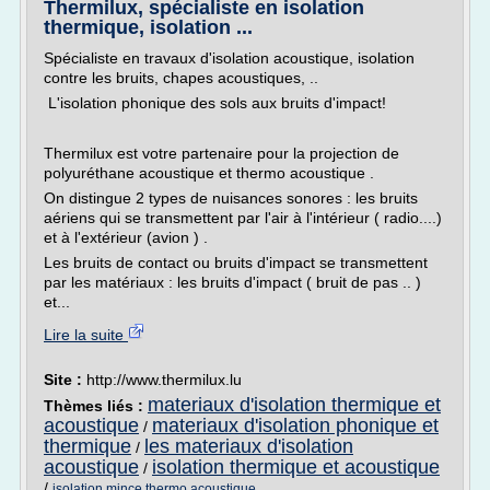
Thermilux, spécialiste en isolation
thermique, isolation ...
Spécialiste en travaux d'isolation acoustique, isolation
contre les bruits, chapes acoustiques, ..
L'isolation phonique des sols aux bruits d'impact!
Thermilux est votre partenaire pour la projection de
polyuréthane acoustique et thermo acoustique .
On distingue 2 types de nuisances sonores : les bruits
aériens qui se transmettent par l'air à l'intérieur ( radio....)
et à l'extérieur (avion ) .
Les bruits de contact ou bruits d'impact se transmettent
par les matériaux : les bruits d'impact ( bruit de pas .. )
et...
Lire la suite
Site :
http://www.thermilux.lu
materiaux d'isolation thermique et
Thèmes liés :
acoustique
materiaux d'isolation phonique et
/
thermique
les materiaux d'isolation
/
acoustique
isolation thermique et acoustique
/
/
isolation mince thermo acoustique