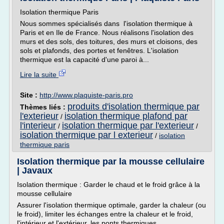
Isolation thermique Paris
Nous sommes spécialisés dans l'isolation thermique à
Paris et en Ile de France. Nous réalisons l'isolation des
murs et des sols, des toitures, des murs et cloisons, des
sols et plafonds, des portes et fenêtres. L'isolation
thermique est la capacité d'une paroi à...
Lire la suite
Site :
http://www.plaquiste-paris.pro
produits d'isolation thermique par
Thèmes liés :
l'exterieur
isolation thermique plafond par
/
l'interieur
isolation thermique par l'exterieur
/
/
isolation thermique par l exterieur
/
isolation
thermique paris
Isolation thermique par la mousse cellulaire
| Javaux
Isolation thermique : Garder le chaud et le froid grâce à la
mousse cellulaire
Assurer l'isolation thermique optimale, garder la chaleur (ou
le froid), limiter les échanges entre la chaleur et le froid,
l'intérieur et l'extérieur, les ponts thermiques,...