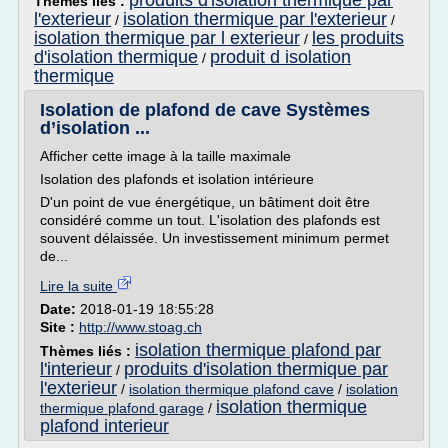
produits d'isolation thermique par
Thèmes liés :
l'exterieur
isolation thermique par l'exterieur
/
/
isolation thermique par l exterieur
les produits
/
d'isolation thermique
produit d isolation
/
thermique
Isolation de plafond de cave Systèmes
d’isolation ...
Afficher cette image à la taille maximale
Isolation des plafonds et isolation intérieure
D'un point de vue énergétique, un bâtiment doit être
considéré comme un tout. L'isolation des plafonds est
souvent délaissée. Un investissement minimum permet
de...
Lire la suite
Date:
2018-01-19 18:55:28
Site :
http://www.stoag.ch
isolation thermique plafond par
Thèmes liés :
l'interieur
produits d'isolation thermique par
/
l'exterieur
/
isolation thermique plafond cave
/
isolation
isolation thermique
thermique plafond garage
/
plafond interieur