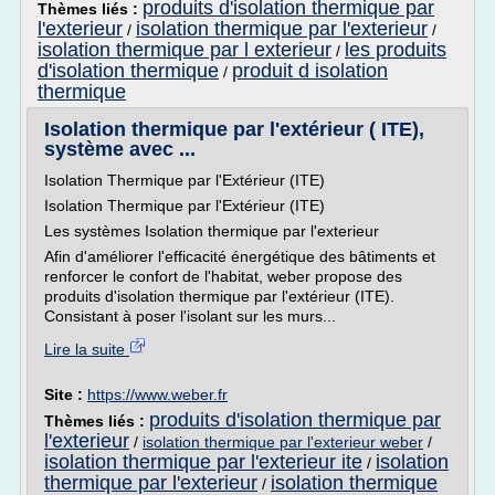
produits d'isolation thermique par
Thèmes liés :
l'exterieur
isolation thermique par l'exterieur
/
/
isolation thermique par l exterieur
les produits
/
d'isolation thermique
produit d isolation
/
thermique
Isolation thermique par l'extérieur ( ITE),
système avec ...
Isolation Thermique par l'Extérieur (ITE)
Isolation Thermique par l'Extérieur (ITE)
Les systèmes Isolation thermique par l'exterieur
Afin d'améliorer l'efficacité énergétique des bâtiments et
renforcer le confort de l'habitat, weber propose des
produits d'isolation thermique par l'extérieur (ITE).
Consistant à poser l'isolant sur les murs...
Lire la suite
Site :
https://www.weber.fr
produits d'isolation thermique par
Thèmes liés :
l'exterieur
/
isolation thermique par l'exterieur weber
/
isolation thermique par l'exterieur ite
isolation
/
thermique par l'exterieur
isolation thermique
/