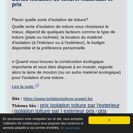
prix
Placer quelle sorte d'isolation de toiture?
Quelle sorte d'isolation de toiture vous choisissez le
mieux, dépend de quelques facteurs comme le type de
toiture (plate ou inclinée), la location du matériel
d'isolation (à l'intérieur ou à l'extérieur), le budget
disponible et la préférence personnelle.
o Quand vous trouvez la construction écologique
importante et vous êtes disposé à en investir, regarde
alors la laine de mouton (ou un autre matériel écologique)
pour l'isolation d'une toiture...
Lire la suite
Site :
https://www.isolationtoiture-expert.be
prix isolation toiture par l'exterieur
Thèmes liés :
isolation toiture par l exterieur prix
prix
/
/
isolation toiture par l'interieur
produits
/
En poursuivant votre navigation sur ce site, vous acceptez
X
d'isolation thermique par l'exterieur
/
prix isolation
l'utilisation de cookies pour vous proposer des contenus et
services adaptés à vos centres d'intérêts.
toiture plate
En savoir plus