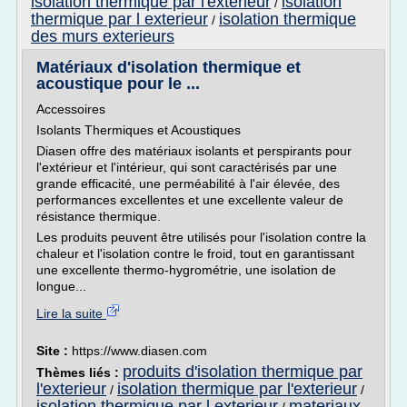
isolation thermique par l'exterieur
isolation
/
thermique par l exterieur
isolation thermique
/
des murs exterieurs
Matériaux d'isolation thermique et
acoustique pour le ...
Accessoires
Isolants Thermiques et Acoustiques
Diasen offre des matériaux isolants et perspirants pour
l'extérieur et l'intérieur, qui sont caractérisés par une
grande efficacité, une perméabilité à l'air élevée, des
performances excellentes et une excellente valeur de
résistance thermique.
Les produits peuvent être utilisés pour l'isolation contre la
chaleur et l'isolation contre le froid, tout en garantissant
une excellente thermo-hygrométrie, une isolation de
longue...
Lire la suite
Site :
https://www.diasen.com
produits d'isolation thermique par
Thèmes liés :
l'exterieur
isolation thermique par l'exterieur
/
/
isolation thermique par l exterieur
materiaux