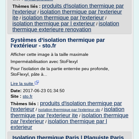
produits d'isolation thermique par
Thèmes liés :
l'exterieur
isolation thermique par l'exterieur
/
ite
isolation thermique par l'exterieur
/
/
isolation thermique par l exterieur
isolation
/
thermique exterieure renovation
Systèmes d’isolation thermique par
l’extérieur - sto.fr
Afficher cette image à la taille maximale
Imperméabilisation avec StoFlexyl
Pour l'isolation de la partie enterrée peu profonde,
StoFlexyl, pâte à...
Lire la suite
Date:
2017-06-23 01:34:50
Site :
sto.fr
produits d'isolation thermique par
Thèmes liés :
l'exterieur
isolation
/
/
isolation thermique par l'exterieur sto
thermique par l'exterieur ite
isolation thermique
/
par l'exterieur
isolation thermique par l
/
exterieur
Isolation thermique Paris | Plaquiste Paris