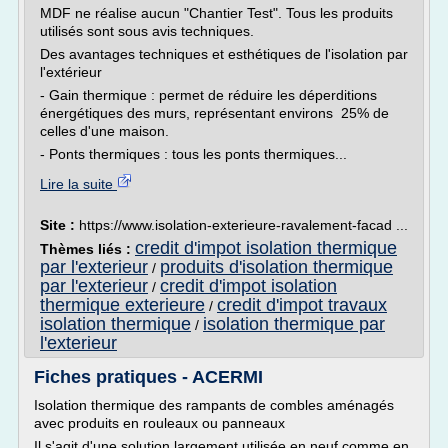
MDF ne réalise aucun "Chantier Test". Tous les produits
utilisés sont sous avis techniques.
Des avantages techniques et esthétiques de l'isolation par
l'extérieur
- Gain thermique : permet de réduire les déperditions
énergétiques des murs, représentant environs 25% de
celles d'une maison.
- Ponts thermiques : tous les ponts thermiques...
Lire la suite
Site :
https://www.isolation-exterieure-ravalement-facad ...
credit d'impot isolation thermique
Thèmes liés :
par l'exterieur
produits d'isolation thermique
/
par l'exterieur
credit d'impot isolation
/
thermique exterieure
credit d'impot travaux
/
isolation thermique
isolation thermique par
/
l'exterieur
Fiches pratiques - ACERMI
Isolation thermique des rampants de combles aménagés
avec produits en rouleaux ou panneaux
Il s'agit d'une solution largement utilisée en neuf comme en