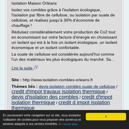
Isolation Maison Orléans
Isolez vos combles grâce à l'isolation écologique,
l'isolation par fibre de cellulose, ou isolation par ouate de
cellulose, et réalisez jusqu'à 30% d'économie de
chauffage !
Réduisez considérablement votre production de Co2 tout
en économisant sur votre facture d'énergie en choisissant
un isolant qui est à la fois un isolant écologique, un isolant
économique et un isolant confortable.
La ouate de cellulose est considérée aujourd'hui comme
l'un des matériaux les plus écologiques du marché. Sa...
Lire la suite
Site :
http://www.isolation-combles-orleans.fr
Thèmes liés :
devis isolation combles ouate de cellulose
/
credit d'impot travaux isolation thermique
/
devis d'isolation des combles
credit d'impot
/
isolation thermique
credit d impot isolation
/
thermique
En poursuivant votre navigation sur ce site, vous acceptez
Isolation des combles France | Devis en
X
l'utilisation de cookies pour vous proposer des contenus et
ligne d'Artisans ...
services adaptés à vos centres d'intérêts.
En savoir plus