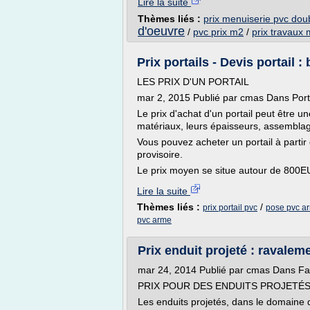
Lire la suite
Thèmes liés :
prix menuiserie pvc doub
d'oeuvre
/
pvc prix m2
/
prix travaux
Prix portails - Devis portail 
LES PRIX D'UN PORTAIL
mar 2, 2015 Publié par cmas Dans Port
Le prix d'achat d'un portail peut être 
matériaux, leurs épaisseurs, assemblage
Vous pouvez acheter un portail à partir
provisoire.
Le prix moyen se situe autour de 800EU
Lire la suite
Thèmes liés :
/
prix portail pvc
pose pvc ar
pvc arme
Prix enduit projeté : ravaleme
mar 24, 2014 Publié par cmas Dans F
PRIX POUR DES ENDUITS PROJETÉ
Les enduits projetés, dans le domaine