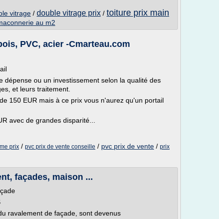
toiture prix main
double vitrage prix
le vitrage
/
/
 maconnerie au m2
: bois, PVC, acier -Cmarteau.com
ail
une dépense ou un investissement selon la qualité des
s, et leurs traitement.
 de 150 EUR mais à ce prix vous n'aurez qu'un portail
R avec de grandes disparité...
/
/
pvc prix de vente
/
me prix
pvc prix de vente conseille
prix
nt, façades, maison ...
açade
S
 du ravalement de façade, sont devenus