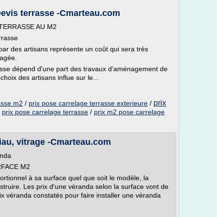
 Devis terrasse -Cmarteau.com
 TERRASSE AU M2
rrasse
par des artisans représente un coût qui sera très
sagée.
rasse dépend d'une part des travaux d'aménagement de
hoix des artisans influe sur le...
prix
rasse m2
/
prix pose carrelage terrasse exterieure
/
/
prix pose carrelage terrasse
/
prix m2 pose carrelage
riau, vitrage -Cmarteau.com
anda
RFACE M2
ortionnel à sa surface quel que soit le modèle, la
truire. Les prix d'une véranda selon la surface vont de
x véranda constatés pour faire installer une véranda