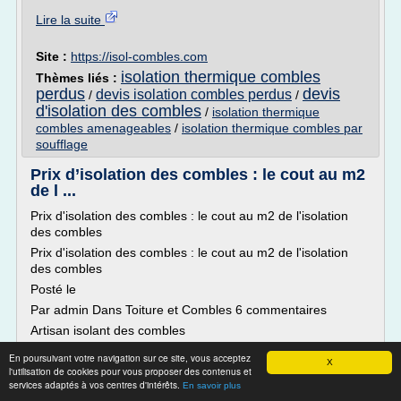
Lire la suite
Site :
https://isol-combles.com
isolation thermique combles
Thèmes liés :
perdus
devis
devis isolation combles perdus
/
/
d'isolation des combles
/
isolation thermique
combles amenageables
/
isolation thermique combles par
soufflage
Prix d’isolation des combles : le cout au m2
de l ...
Prix d'isolation des combles : le cout au m2 de l'isolation
des combles
Prix d'isolation des combles : le cout au m2 de l'isolation
des combles
Posté le
Par admin Dans Toiture et Combles 6 commentaires
Artisan isolant des combles
L'isolation des combles fait partie des travaux
En poursuivant votre navigation sur ce site, vous acceptez
X
indispensables si vous voulez garantir une bonne isolation
l'utilisation de cookies pour vous proposer des contenus et
de votre maison. Mais mieux vaut être regardant sur le
services adaptés à vos centres d'intérêts.
En savoir plus
prix...