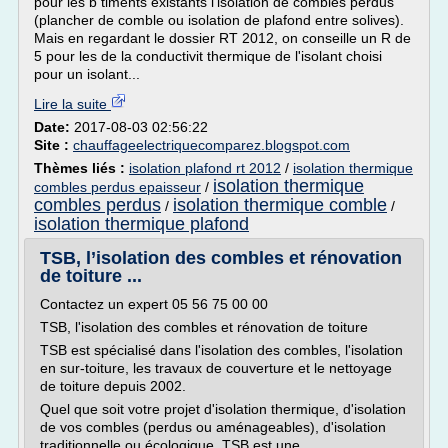
pour les b timents existants l'isolation de combles perdus
(plancher de comble ou isolation de plafond entre solives).
Mais en regardant le dossier RT 2012, on conseille un R de
5 pour les de la conductivit thermique de l'isolant choisi
pour un isolant...
Lire la suite
Date:
2017-08-03 02:56:22
Site :
chauffageelectriquecomparez.blogspot.com
Thèmes liés :
isolation plafond rt 2012
/
isolation thermique
isolation thermique
combles perdus epaisseur
/
combles perdus
isolation thermique comble
/
/
isolation thermique plafond
TSB, l’isolation des combles et rénovation
de toiture ...
Contactez un expert 05 56 75 00 00
TSB, l'isolation des combles et rénovation de toiture
TSB est spécialisé dans l'isolation des combles, l'isolation
en sur-toiture, les travaux de couverture et le nettoyage
de toiture depuis 2002.
Quel que soit votre projet d'isolation thermique, d'isolation
de vos combles (perdus ou aménageables), d'isolation
traditionnelle ou écologique, TSB est une...