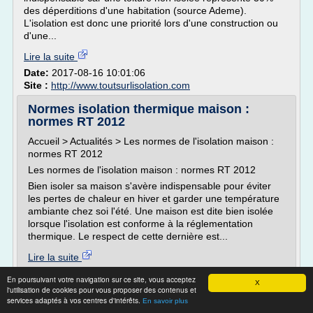
des déperditions d'une habitation (source Ademe).
L'isolation est donc une priorité lors d'une construction ou
d'une...
Lire la suite
Date:
2017-08-16 10:01:06
Site :
http://www.toutsurlisolation.com
Normes isolation thermique maison :
normes RT 2012
Accueil > Actualités > Les normes de l'isolation maison :
normes RT 2012
Les normes de l'isolation maison : normes RT 2012
Bien isoler sa maison s'avère indispensable pour éviter
les pertes de chaleur en hiver et garder une température
ambiante chez soi l'été. Une maison est dite bien isolée
lorsque l'isolation est conforme à la réglementation
thermique. Le respect de cette dernière est...
Lire la suite
En poursuivant votre navigation sur ce site, vous acceptez
X
Site :
blog.afih.fr
l'utilisation de cookies pour vous proposer des contenus et
services adaptés à vos centres d'intérêts.
En savoir plus
Normes isolation thermique maison :