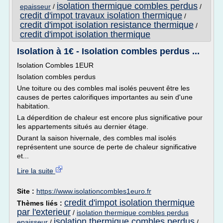
isolation thermique combles perdus
epaisseur
/
/
credit d'impot travaux isolation thermique
/
credit d'impot isolation resistance thermique
/
credit d'impot isolation thermique
Isolation à 1€ - Isolation combles perdus ...
Isolation Combles 1EUR
Isolation combles perdus
Une toiture ou des combles mal isolés peuvent être les
causes de pertes calorifiques importantes au sein d'une
habitation.
La déperdition de chaleur est encore plus significative pour
les appartements situés au dernier étage.
Durant la saison hivernale, des combles mal isolés
représentent une source de perte de chaleur significative
et...
Lire la suite
Site :
https://www.isolationcombles1euro.fr
credit d'impot isolation thermique
Thèmes liés :
par l'exterieur
/
isolation thermique combles perdus
isolation thermique combles perdus
epaisseur
/
/