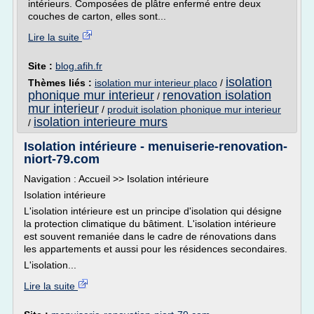
intérieurs. Composées de plâtre enfermé entre deux
couches de carton, elles sont...
Lire la suite
Site :
blog.afih.fr
isolation
Thèmes liés :
isolation mur interieur placo
/
phonique mur interieur
renovation isolation
/
mur interieur
/
produit isolation phonique mur interieur
isolation interieure murs
/
Isolation intérieure - menuiserie-renovation-
niort-79.com
Navigation : Accueil >> Isolation intérieure
Isolation intérieure
L'isolation intérieure est un principe d'isolation qui désigne
la protection climatique du bâtiment. L'isolation intérieure
est souvent remaniée dans le cadre de rénovations dans
les appartements et aussi pour les résidences secondaires.
L'isolation...
Lire la suite