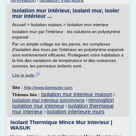
renovation
isolation interieure
/
Isolation mur intérieur, isolant mur, isoler
mur intérieur ...
Accueil > Isolation maison > Isolation mur interieur
Isolation mur par l'intérieur : les solutions en polystyrène
expansé
Par un simple collage sur les parois, les complexes
d'isolation des murs par l'intérieur en polystyrène expansé
sont extrèmement efficaces. Protégeant votre habitation à
la fois des variations de température et des nuisances
sonores, les panneaux isolants sont...
Lire la suite
Site :
http://www.bienisoler.com
isolation mur interieur maison
Thèmes liés :
/
renovation
isolation mur interieur polystyrene
/
isolation mur interieur
isolation thermique
/
mur interieur
isolation interieure murs
/
Isolant Thermique Mince Mur Interieur |
WASUK