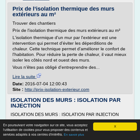
Prix de l’isolation thermique des murs
extérieurs au m²
Trouver des chantiers
Prix de l'isolation thermique des murs extérieurs au m²
L'isolation thermique d'un mur par l'extérieur est une
intervention qui permet d'éviter les déperditions de
chaleur. Cette technique permet d'améliorer le confort de
l'habitation. Pour réduire la perte de chaleur, il vaut mieux
isoler les côtés nord et ouest des murs.
Vous n'êtes pas obligé d'entreprendre des...
Lire la suite
Date:
2016-07-04 12:00:43
Site :
http://prix-isolation-exterieur.com
ISOLATION DES MURS : ISOLATION PAR
INJECTION
ISOLATION DES MURS : ISOLATION PAR INJECTION
Pourquoi l'isolation par injection de billes de polystyrène ?
En poursuivant votre navigation sur ce site, vous acceptez
X
Nous utilisons un nouveau procédé d'invention et de
l'utilisation de cookies pour vous proposer des contenus et
services adaptés à vos centres d'intérêts.
fabrication française, médaillé d'argent au concours des
En savoir plus