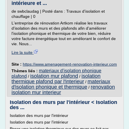
intérieure et ...
de swbclaudag | Posté dans : Travaux d'isolation et
chauffage | 0
L'entreprise de rénovation Artkom réalise les travaux
d'isolation des murs et des plafonds afin d'améliorer
l'isolation phonique et thermique de votre bien, réduire
votre facture énergétique tout en améliorant le confort de
vie. Nous...
Lire la suite
Site :
https://www.amenagement-renovation-interieur.com
materiaux d'isolation phonique
Thèmes liés :
isolation mur plafond
isolation
plafond
/
/
thermique plafond par l'interieur
materiaux
/
d'isolation phonique et thermique
renovation
/
isolation mur interieur
Isolation des murs par l'intérieur < Isolation
des ...
Isolation des murs par l'intérieur
Isolation des murs par l'intérieur
Poser une isolation thermique sur des murs se fait par