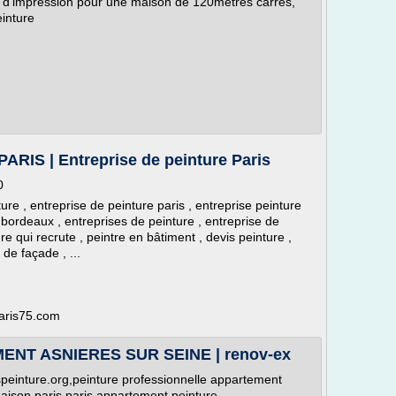
ure d'impression pour une maison de 120mètres carrés,
einture
IS | Entreprise de peinture Paris
0
ure , entreprise de peinture paris , entreprise peinture
e bordeaux , entreprises de peinture , entreprise de
re qui recrute , peintre en bâtiment , devis peinture ,
de façade , ...
paris75.com
NT ASNIERES SUR SEINE | renov-ex
speinture.org,peinture professionnelle appartement
maison paris,paris appartement peinture