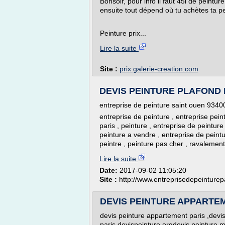
Bonsoir, pour info il faut 45l de peint
ensuite tout dépend où tu achètes ta p
Peinture prix...
Lire la suite
Site :
prix.galerie-creation.com
DEVIS PEINTURE PLAFOND PAR
entreprise de peinture saint ouen 9340
entreprise de peinture , entreprise peint
paris , peinture , entreprise de peintur
peinture a vendre , entreprise de peintu
peintre , peinture pas cher , ravalement 
Lire la suite
Date:
2017-09-02 11:05:20
Site :
http://www.entreprisedepeinture
DEVIS PEINTURE APPARTEME
devis peinture appartement paris ,devi
paris,devispeinture.orgdevis peinture 