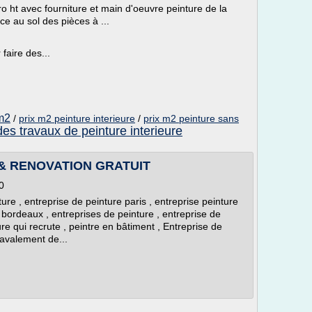
ro ht avec fourniture et main d'oeuvre peinture de la
ce au sol des pièces à ...
 faire des...
 m2
/
prix m2 peinture interieure
/
prix m2 peinture sans
des travaux de peinture interieure
& RENOVATION GRATUIT
0
ture , entreprise de peinture paris , entreprise peinture
e bordeaux , entreprises de peinture , entreprise de
re qui recrute , peintre en bâtiment , Entreprise de
ravalement de...