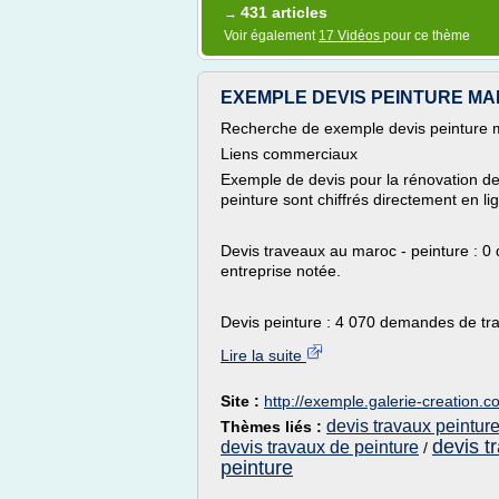
431 articles
→
Voir également
17 Vidéos
pour ce thème
EXEMPLE DEVIS PEINTURE MARO
Recherche de exemple devis peinture 
Liens commerciaux
Exemple de devis pour la rénovation de
peinture sont chiffrés directement en li
Devis traveaux au maroc - peinture : 0
entreprise notée.
Devis peinture : 4 070 demandes de tra
Lire la suite
Site :
http://exemple.galerie-creation.
devis travaux peintur
Thèmes liés :
devis t
devis travaux de peinture
/
peinture