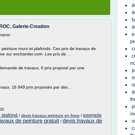
d
d
f
C, Galerie-Creation
d
e
maroc
pe
 peinture murs et plafonds. Ces prix de travaux de
c
gne sur enchantier.com. Les prix de ...
c
m
 demande de travaux, 0 prix proposé par une
p
r
i
vaux, 16 949 prix proposés par des...
d
th
p
com
in
e plafond
exemple
/
devis travaux peinture en ligne
/
ravaux de peinture gratuit
devis travaux de
i
/
c