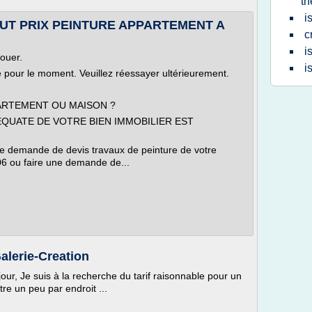
th
i
COUT PRIX PEINTURE APPARTEMENT A
c
i
louer.
i
le pour le moment. Veuillez réessayer ultérieurement.
ARTEMENT OU MAISON ?
QUATE DE VOTRE BIEN IMMOBILIER EST
ne demande de devis travaux de peinture de votre
 ou faire une demande de...
lerie-Creation
our, Je suis à la recherche du tarif raisonnable pour un
tre un peu par endroit ...