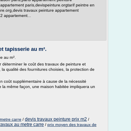
 appartement paris,devispeinture.orgtarif peintre en
ure.org,devis travaux peinture appartement
m2 appartement...
et tapisserie au m².
ie au m².
 déterminer le coût des travaux de peinture et
, la qualité des fournitures choisies, la protection de
un coût supplémentaire à cause de la nécessité
De la même façon, une maison habitée impliquera un
devis travaux peinture prix m2
 metre carre
/
/
travaux au metre carre
/
prix moyen des travaux de