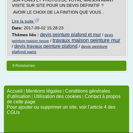
SUR PLANS ET PHOTOS DE VOTRE MAISON AVANT
VISITE SUR SITE POUR UN DEVIS DEFINITIF ?
AVOIR LE CHOIX DE LA FINITION QUE VOUS...
Lire la suite
Date:
2017-09-02 15:28:23
devis peinture plafond et mur
Thèmes liés :
/
devis
travaux maison peinture mur
/
peinture maison neuve
devis travaux peinture plafond
/
/
devis peinture
plafond paris
8 Ressources
Accueil
|
Mentions légales
|
Conditions générales
d'utilisation
|
Utilisation des cookies
|
Contact à propos
de cette page
Pour ajouter ou supprimer un site, voir l'article 4 des
CGUs