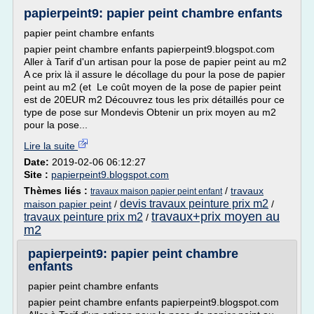
papierpeint9: papier peint chambre enfants
papier peint chambre enfants
papier peint chambre enfants papierpeint9.blogspot.com
Aller à Tarif d'un artisan pour la pose de papier peint au m2
A ce prix là il assure le décollage du pour la pose de papier
peint au m2 (et Le coût moyen de la pose de papier peint
est de 20EUR m2 Découvrez tous les prix détaillés pour ce
type de pose sur Mondevis Obtenir un prix moyen au m2
pour la pose...
Lire la suite
Date:
2019-02-06 06:12:27
Site :
papierpeint9.blogspot.com
Thèmes liés :
/
travaux
travaux maison papier peint enfant
devis travaux peinture prix m2
maison papier peint
/
/
travaux+prix moyen au
travaux peinture prix m2
/
m2
papierpeint9: papier peint chambre
enfants
papier peint chambre enfants
papier peint chambre enfants papierpeint9.blogspot.com