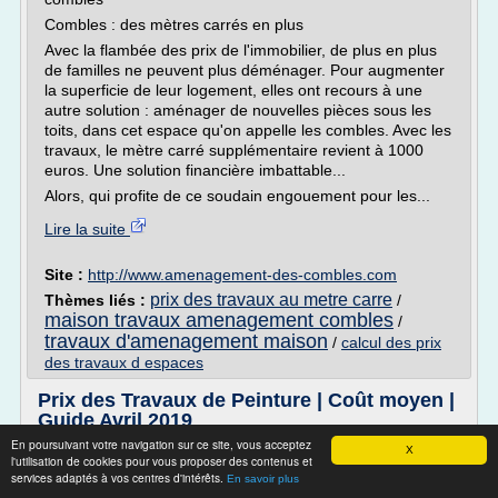
Combles : des mètres carrés en plus
Avec la flambée des prix de l'immobilier, de plus en plus
de familles ne peuvent plus déménager. Pour augmenter
la superficie de leur logement, elles ont recours à une
autre solution : aménager de nouvelles pièces sous les
toits, dans cet espace qu'on appelle les combles. Avec les
travaux, le mètre carré supplémentaire revient à 1000
euros. Une solution financière imbattable...
Alors, qui profite de ce soudain engouement pour les...
Lire la suite
Site :
http://www.amenagement-des-combles.com
prix des travaux au metre carre
Thèmes liés :
/
maison travaux amenagement combles
/
travaux d'amenagement maison
/
calcul des prix
des travaux d espaces
Prix des Travaux de Peinture | Coût moyen |
Guide Avril 2019
En poursuivant votre navigation sur ce site, vous acceptez
Prix des travaux de peinture selon le type
X
l'utilisation de cookies pour vous proposer des contenus et
On a souvent tendance à choisir uniquement entre la
services adaptés à vos centres d'intérêts.
En savoir plus
peinture à l'eau et à l'huile lorsqu'on pense à repeindre les