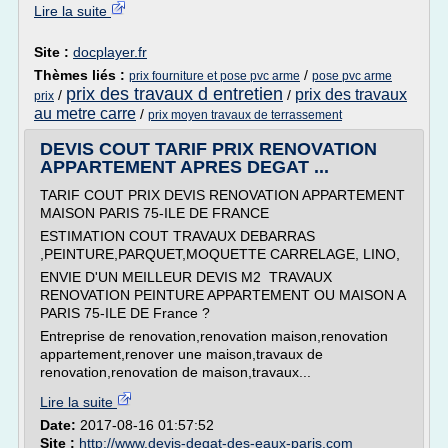
Lire la suite
Site :
docplayer.fr
Thèmes liés :
/
prix fourniture et pose pvc arme
pose pvc arme
prix des travaux d entretien
prix des travaux
/
/
prix
au metre carre
/
prix moyen travaux de terrassement
DEVIS COUT TARIF PRIX RENOVATION
APPARTEMENT APRES DEGAT ...
TARIF COUT PRIX DEVIS RENOVATION APPARTEMENT
MAISON PARIS 75-ILE DE FRANCE
ESTIMATION COUT TRAVAUX DEBARRAS
,PEINTURE,PARQUET,MOQUETTE CARRELAGE, LINO,
ENVIE D'UN MEILLEUR DEVIS M2 TRAVAUX
RENOVATION PEINTURE APPARTEMENT OU MAISON A
PARIS 75-ILE DE France ?
Entreprise de renovation,renovation maison,renovation
appartement,renover une maison,travaux de
renovation,renovation de maison,travaux...
Lire la suite
Date:
2017-08-16 01:57:52
Site :
http://www.devis-degat-des-eaux-paris.com