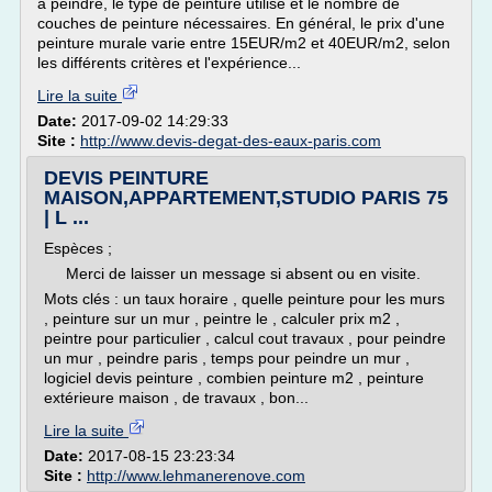
à peindre, le type de peinture utilisé et le nombre de
couches de peinture nécessaires. En général, le prix d'une
peinture murale varie entre 15EUR/m2 et 40EUR/m2, selon
les différents critères et l'expérience...
Lire la suite
Date:
2017-09-02 14:29:33
Site :
http://www.devis-degat-des-eaux-paris.com
DEVIS PEINTURE
MAISON,APPARTEMENT,STUDIO PARIS 75
| L ...
Espèces ;
Merci de laisser un message si absent ou en visite.
Mots clés : un taux horaire , quelle peinture pour les murs
, peinture sur un mur , peintre le , calculer prix m2 ,
peintre pour particulier , calcul cout travaux , pour peindre
un mur , peindre paris , temps pour peindre un mur ,
logiciel devis peinture , combien peinture m2 , peinture
extérieure maison , de travaux , bon...
Lire la suite
Date:
2017-08-15 23:23:34
Site :
http://www.lehmanerenove.com