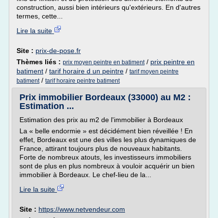
construction, aussi bien intérieurs qu'extérieurs. En d'autres
termes, cette...
Lire la suite
Site :
prix-de-pose.fr
Thèmes liés :
/
prix peintre en
prix moyen peintre en batiment
batiment
/
tarif horaire d un peintre
/
tarif moyen peintre
/
batiment
tarif horaire peintre batiment
Prix immobilier Bordeaux (33000) au M2 :
Estimation ...
Estimation des prix au m2 de l'immobilier à Bordeaux
La « belle endormie » est décidément bien réveillée ! En
effet, Bordeaux est une des villes les plus dynamiques de
France, attirant toujours plus de nouveaux habitants.
Forte de nombreux atouts, les investisseurs immobiliers
sont de plus en plus nombreux à vouloir acquérir un bien
immobilier à Bordeaux. Le chef-lieu de la...
Lire la suite
Site :
https://www.netvendeur.com