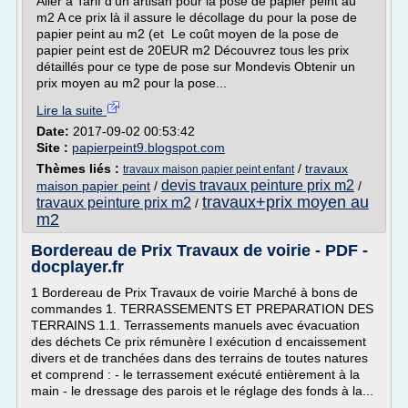
Aller à Tarif d'un artisan pour la pose de papier peint au
m2 A ce prix là il assure le décollage du pour la pose de
papier peint au m2 (et Le coût moyen de la pose de
papier peint est de 20EUR m2 Découvrez tous les prix
détaillés pour ce type de pose sur Mondevis Obtenir un
prix moyen au m2 pour la pose...
Lire la suite
Date:
2017-09-02 00:53:42
Site :
papierpeint9.blogspot.com
Thèmes liés :
/
travaux
travaux maison papier peint enfant
devis travaux peinture prix m2
maison papier peint
/
/
travaux+prix moyen au
travaux peinture prix m2
/
m2
Bordereau de Prix Travaux de voirie - PDF -
docplayer.fr
1 Bordereau de Prix Travaux de voirie Marché à bons de
commandes 1. TERRASSEMENTS ET PREPARATION DES
TERRAINS 1.1. Terrassements manuels avec évacuation
des déchets Ce prix rémunère l exécution d encaissement
divers et de tranchées dans des terrains de toutes natures
et comprend : - le terrassement exécuté entièrement à la
main - le dressage des parois et le réglage des fonds à la...