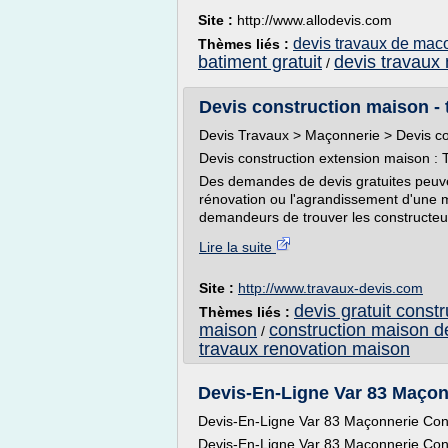
Site :
http://www.allodevis.com
devis travaux de mac
Thèmes liés :
batiment gratuit
devis travaux 
/
Devis construction maison -
Devis Travaux > Maçonnerie > Devis co
Devis construction extension maison : 
Des demandes de devis gratuites peuven
rénovation ou l'agrandissement d'une m
demandeurs de trouver les constructeurs
Lire la suite
Site :
http://www.travaux-devis.com
devis gratuit const
Thèmes liés :
maison
construction maison d
/
travaux renovation maison
Devis-En-Ligne Var 83 Maçonn
Devis-En-Ligne Var 83 Maçonnerie Cons
Devis-En-Ligne Var 83 Maçonnerie Cons