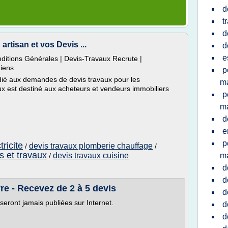
d
t
d
artisan et vos Devis ...
d
e
ditions Générales | Devis-Travaux Recrute |
iens
p
édié aux demandes de devis travaux pour les
m
ux est destiné aux acheteurs et vendeurs immobiliers
p
m
d
e
p
tricite
devis travaux plomberie chauffage
/
/
s et travaux
devis travaux cuisine
m
/
d
d
e - Recevez de 2 à 5 devis
d
eront jamais publiées sur Internet.
d
d