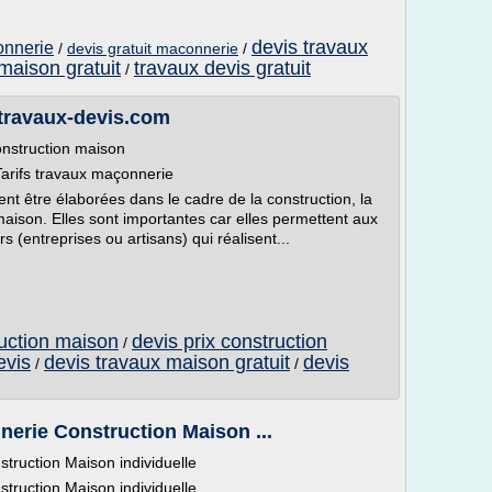
devis travaux
onnerie
/
devis gratuit maconnerie
/
maison gratuit
travaux devis gratuit
/
 travaux-devis.com
nstruction maison
Tarifs travaux maçonnerie
t être élaborées dans le cadre de la construction, la
aison. Elles sont importantes car elles permettent aux
 (entreprises ou artisans) qui réalisent...
ruction maison
devis prix construction
/
evis
devis travaux maison gratuit
devis
/
/
erie Construction Maison ...
truction Maison individuelle
truction Maison individuelle