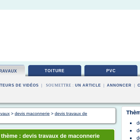
TOITURE
PVC
TRAVAUX
TEURS DE VIDÉOS
| SOUMETTRE :
UN ARTICLE
|
ANNONCER
|
Thèm
avaux
>
devis maconnerie
>
devis travaux de
d
d
e thème : devis travaux de maconnerie
d