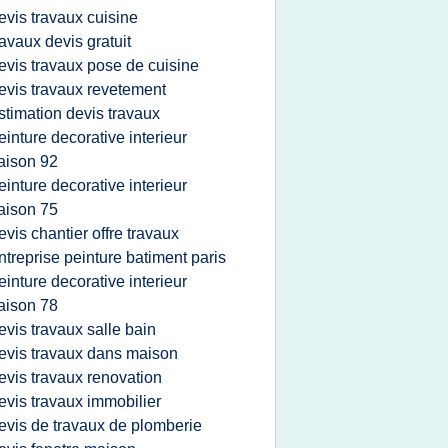
evis travaux cuisine
ravaux devis gratuit
evis travaux pose de cuisine
evis travaux revetement
stimation devis travaux
einture decorative interieur
aison 92
einture decorative interieur
aison 75
evis chantier offre travaux
ntreprise peinture batiment paris
einture decorative interieur
aison 78
evis travaux salle bain
evis travaux dans maison
evis travaux renovation
evis travaux immobilier
evis de travaux de plomberie