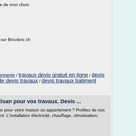
se de mon choix
sur Bricobric.ch
travaux devis gratuit en ligne
devis
onnerie
/
/
e devis travaux
devis travaux batiment
/
tisan pour vos travaux. Devis ...
ux pour votre maison ou appartement ? Profitez de nos
 L'installation électricité, chauffage, climatisation,