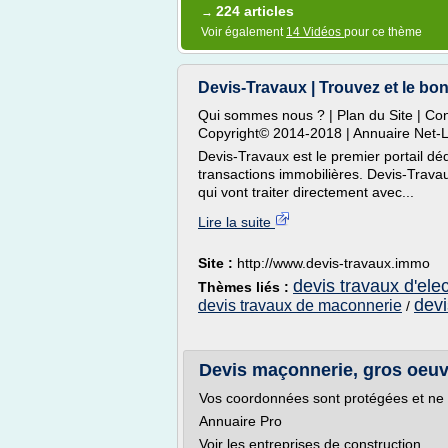
224 articles
→
Voir également
14 Vidéos
pour ce thème
Devis-Travaux | Trouvez et le bon 
Qui sommes nous ? | Plan du Site | Con
Copyright© 2014-2018 | Annuaire Net-L
Devis-Travaux est le premier portail d
transactions immobilières. Devis-Trava
qui vont traiter directement avec...
Lire la suite
Site :
http://www.devis-travaux.immo
devis travaux d'elec
Thèmes liés :
devi
devis travaux de maconnerie
/
Devis maçonnerie, gros oeuvr
Vos coordonnées sont protégées et ne s
Annuaire Pro
Voir les entreprises de construction