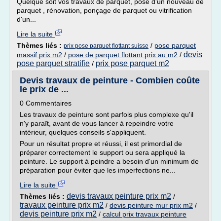
Quelque soit vos travaux de parquet, pose d'un nouveau de
parquet , rénovation, ponçage de parquet ou vitrification
d'un...
Lire la suite
Thèmes liés :
/
pose parquet
prix pose parquet flottant suisse
devis
massif prix m2
/
pose de parquet flottant prix au m2
/
pose parquet stratifie
prix pose parquet m2
/
Devis travaux de peinture - Combien coûte
le prix de ...
0 Commentaires
Les travaux de peinture sont parfois plus complexe qu'il
n'y paraît, avant de vous lancer à repeindre votre
intérieur, quelques conseils s'appliquent.
Pour un résultat propre et réussi, il est primordial de
préparer correctement le support ou sera appliqué la
peinture. Le support à peindre a besoin d'un minimum de
préparation pour éviter que les imperfections ne...
Lire la suite
devis travaux peinture prix m2
Thèmes liés :
/
travaux peinture prix m2
/
devis peinture mur prix m2
/
devis peinture prix m2
/
calcul prix travaux peinture