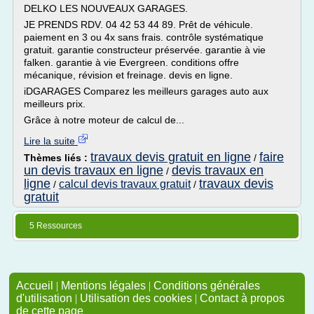
DELKO LES NOUVEAUX GARAGES.
JE PRENDS RDV. 04 42 53 44 89. Prêt de véhicule.
paiement en 3 ou 4x sans frais. contrôle systématique
gratuit. garantie constructeur préservée. garantie à vie
falken. garantie à vie Evergreen. conditions offre
mécanique, révision et freinage. devis en ligne.
iDGARAGES Comparez les meilleurs garages auto aux
meilleurs prix.
Grâce à notre moteur de calcul de...
Lire la suite
travaux devis gratuit en ligne
faire
Thèmes liés :
/
un devis travaux en ligne
devis travaux en
/
ligne
travaux devis
calcul devis travaux gratuit
/
/
gratuit
5 Ressources
Accueil
|
Mentions légales
|
Conditions générales
d'utilisation
|
Utilisation des cookies
|
Contact à propos
de cette page