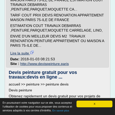
MAISON PARIS 75-ILE DE FRANCE ESTIMATION COUT
TRAVAUX DEBARRAS
,PEINTURE,PARQUET,MOQUETTE CA...
TARIF COUT PRIX DEVIS RENOVATION APPARTEMENT
MAISON PARIS 75-ILE DE FRANCE
ESTIMATION COUT TRAVAUX DEBARRAS
,PEINTURE,PARQUET,MOQUETTE CARRELAGE, LINO,
ENVIE D'UN MEILLEUR DEVIS M2 TRAVAUX
RENOVATION PEINTURE APPARTEMENT OU MAISON A
PARIS 75-ILE DE...
Lire la suite
Date:
2018-01-03 08:21:53
Site :
http://www.devispeinture.paris
Devis peinture gratuit pour vos
travaux:devis en ligne ...
accueil >> peinture >> peinture devis
Devis peinture
Obtenez rapidement un devis gratuit pour vos projets de
peinture à la maison,ou au bureau grâce a notre plate
En poursuivant votre navigation sur ce site, vous acceptez
X
forme de devis spécialisée en travaux peinture.Vous
l'utilisation de cookies pour vous proposer des contenus et
recevrez jusqu'a 5 devis comparatifs par nos prestataires
services adaptés à vos centres d'intérêts.
En savoir plus
en projet rénovation de peinture.