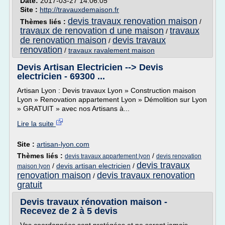
Date:
2017-03-27 14:06:05
Site :
http://travauxdemaison.fr
devis travaux renovation maison
Thèmes liés :
/
travaux de renovation d une maison
travaux
/
de renovation maison
devis travaux
/
renovation
/
travaux ravalement maison
Devis Artisan Electricien --> Devis
electricien - 69300 ...
Artisan Lyon : Devis travaux Lyon » Construction maison
Lyon » Renovation appartement Lyon » Démolition sur Lyon
» GRATUIT » avec nos Artisans à...
Lire la suite
Site :
artisan-lyon.com
Thèmes liés :
/
devis travaux appartement lyon
devis renovation
devis travaux
/
devis artisan electricien
/
maison lyon
renovation maison
devis travaux renovation
/
gratuit
Devis travaux rénovation maison -
Recevez de 2 à 5 devis