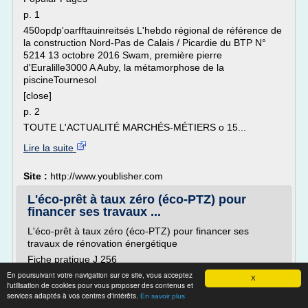
p. 1
450opdp'oarfftauinreitsés L'hebdo régional de référence de
la construction Nord-Pas de Calais / Picardie du BTP N°
5214 13 octobre 2016 Swam, première pierre
d'Euralille3000 A Auby, la métamorphose de la
piscineTournesol
[close]
p. 2
TOUTE L'ACTUALITÉ MARCHÉS-MÉTIERS o 15...
Lire la suite
Site :
http://www.youblisher.com
L'éco-prêt à taux zéro (éco-PTZ) pour
financer ses travaux ...
L'éco-prêt à taux zéro (éco-PTZ) pour financer ses
travaux de rénovation énergétique
Fiche pratique J 256
En poursuivant votre navigation sur ce site, vous acceptez
Date de publication : 23/02/2017 - Banque/argent
X
l'utilisation de cookies pour vous proposer des contenus et
7
services adaptés à vos centres d'intérêts.
En savoir plus
Disponible dans les banques depuis avril 2009, l'éco-prêt