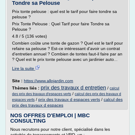
Tondre sa Pelouse
Prix tonte pelouse : quel est le tarif pour faire tondre sa
pelouse ?
Prix Tonte Pelouse : Quel Tarif pour faire Tondre sa
Pelouse ?
4.8 / 5 (136 votes)
Combien coûte une tonte de gazon ? Quel est le tarif pour
refaire sa pelouse ? Est-ce intéressant d'avoir un contrat
d'entretien annuel ? Combien de tontes faut-il faire par an
? Quel est le prix tonte pelouse avec un jardinier auto...
Lire la suite
Site :
https://www.allojardin.com
prix des travaux d entretien
Thèmes liés :
/
calcul
/
des prix des travaux d'espaces verts
calcul des prix des travaux d
/
prix des travaux d espaces verts
/
calcul des
espaces verts
prix des travaux d espaces
NOS OFFRES D'EMPLOI | MBC
CONSULTING
Nous recrutons pour notre client, spécialisé dans les
activités de terrassements et VRD, un :