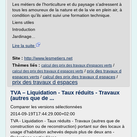
Les métiers de l'horticulture et du paysage s'adressent à
tous les amoureux de la nature et de la vie en plein air, à
condition qu'ils aient suivi une formation technique.
Liens utiles
Introduction
Jardinage...
Lire la suite
Site :
http://www.lesmetiers.net
Thèmes liés :
/
calcul des prix des travaux d'espaces verts
/
prix des travaux d
calcul des prix des travaux d espaces verts
espaces verts
/
calcul des prix des travaux d espaces
/
prix des travaux d espaces
TVA – Liquidation - Taux réduits - Travaux
(autres que de ...
Comparer les versions sélectionnées
2014-09-19T17:44:29.000+02:00
TVA - Liquidation - Taux réduits - Travaux (autres que de
construction ou de reconstruction) portant sur des locaux à
usage d'habitation achevés depuis plus de deux ans -