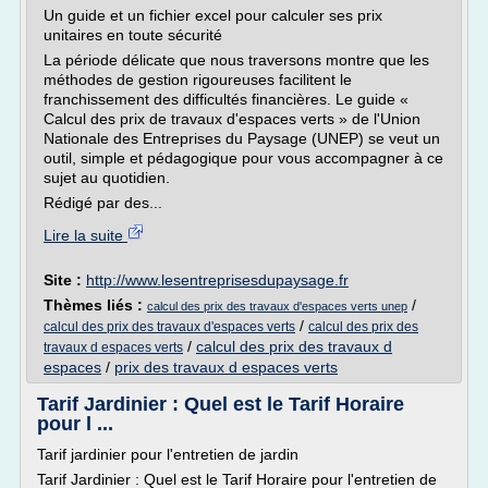
Un guide et un fichier excel pour calculer ses prix
unitaires en toute sécurité
La période délicate que nous traversons montre que les
méthodes de gestion rigoureuses facilitent le
franchissement des difficultés financières. Le guide «
Calcul des prix de travaux d'espaces verts » de l'Union
Nationale des Entreprises du Paysage (UNEP) se veut un
outil, simple et pédagogique pour vous accompagner à ce
sujet au quotidien.
Rédigé par des...
Lire la suite
Site :
http://www.lesentreprisesdupaysage.fr
Thèmes liés :
/
calcul des prix des travaux d'espaces verts unep
/
calcul des prix des travaux d'espaces verts
calcul des prix des
/
calcul des prix des travaux d
travaux d espaces verts
espaces
/
prix des travaux d espaces verts
Tarif Jardinier : Quel est le Tarif Horaire
pour l ...
Tarif jardinier pour l'entretien de jardin
Tarif Jardinier : Quel est le Tarif Horaire pour l'entretien de