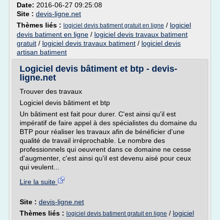
Date:
2016-06-27 09:25:08
Site :
devis-ligne.net
Thèmes liés :
/
logiciel
logiciel devis batiment gratuit en ligne
devis batiment en ligne
/
logiciel devis travaux batiment
gratuit
/
logiciel devis travaux batiment
/
logiciel devis
artisan batiment
Logiciel devis bâtiment et btp - devis-
ligne.net
Trouver des travaux
Logiciel devis bâtiment et btp
Un bâtiment est fait pour durer. C'est ainsi qu'il est
impératif de faire appel à des spécialistes du domaine du
BTP pour réaliser les travaux afin de bénéficier d'une
qualité de travail irréprochable. Le nombre des
professionnels qui oeuvrent dans ce domaine ne cesse
d'augmenter, c'est ainsi qu'il est devenu aisé pour ceux
qui veulent...
Lire la suite
Site :
devis-ligne.net
Thèmes liés :
/
logiciel
logiciel devis batiment gratuit en ligne