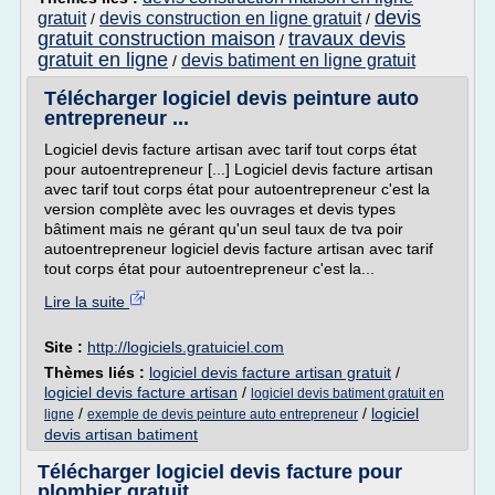
devis
gratuit
devis construction en ligne gratuit
/
/
gratuit construction maison
travaux devis
/
gratuit en ligne
devis batiment en ligne gratuit
/
Télécharger logiciel devis peinture auto
entrepreneur ...
Logiciel devis facture artisan avec tarif tout corps état
pour autoentrepreneur [...] Logiciel devis facture artisan
avec tarif tout corps état pour autoentrepreneur c'est la
version complète avec les ouvrages et devis types
bâtiment mais ne gérant qu'un seul taux de tva poir
autoentrepreneur logiciel devis facture artisan avec tarif
tout corps état pour autoentrepreneur c'est la...
Lire la suite
Site :
http://logiciels.gratuiciel.com
Thèmes liés :
logiciel devis facture artisan gratuit
/
logiciel devis facture artisan
/
logiciel devis batiment gratuit en
/
/
logiciel
ligne
exemple de devis peinture auto entrepreneur
devis artisan batiment
Télécharger logiciel devis facture pour
plombier gratuit ...