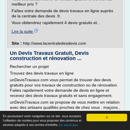
meilleur prix ?
Faîtes votre demande de devis travaux en ligne auprès
de la centrale des devis .fr.
Vous obtiendrez rapidement 4 devis gratuits et...
Lire la suite
Site :
http://www.lacentraledesdevis.com
Un Devis Travaux Gratuit, Devis
construction et rénovation ...
Rechercher un projet
Trouvez des devis travaux en ligne
unDevisTravaux.com vous permet de trouver des devis
gratuits pour vos travaux de construction ou de rénovation.
Faites rapidement votre demande de devis en ligne et
recevez des devis travaux gratuits et sans engagement.
unDevisTravaux.com se propose de vous mettre en relation
avec des artisans qualifiés proches de chez vous : maçons ,
plombiers , carreleurs, peintres , menuisiers , électriciens ,
En poursuivant votre navigation sur ce site, vous acceptez
couvreurs, décorateurs, ...
X
l'utilisation de cookies pour vous proposer des contenus et
Vous pouvez obtenir jusqu'à 3 devis comparatifs dans 48
services adaptés à vos centres d'intérêts.
En savoir plus
heures pour des travaux maison, appartement ou bâtiment.