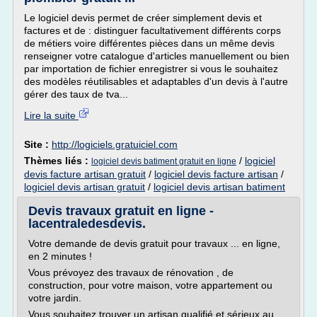
Le logiciel devis permet de créer simplement devis et
factures et de : distinguer facultativement différents corps
de métiers voire différentes pièces dans un même devis
renseigner votre catalogue d'articles manuellement ou bien
par importation de fichier enregistrer si vous le souhaitez
des modèles réutilisables et adaptables d'un devis à l'autre
gérer des taux de tva...
Lire la suite
Site :
http://logiciels.gratuiciel.com
Thèmes liés :
/
logiciel
logiciel devis batiment gratuit en ligne
devis facture artisan gratuit
/
logiciel devis facture artisan
/
logiciel devis artisan gratuit
/
logiciel devis artisan batiment
Devis travaux gratuit en ligne -
lacentraledesdevis.
Votre demande de devis gratuit pour travaux ... en ligne,
en 2 minutes !
Vous prévoyez des travaux de rénovation , de
construction, pour votre maison, votre appartement ou
votre jardin.
Vous souhaitez trouver un artisan qualifié et sérieux au