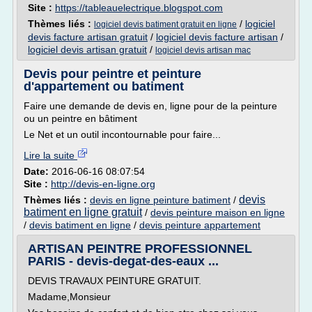
Site :
https://tableauelectrique.blogspot.com
Thèmes liés :
/
logiciel
logiciel devis batiment gratuit en ligne
devis facture artisan gratuit
/
logiciel devis facture artisan
/
logiciel devis artisan gratuit
/
logiciel devis artisan mac
Devis pour peintre et peinture
d'appartement ou batiment
Faire une demande de devis en, ligne pour de la peinture
ou un peintre en bâtiment
Le Net et un outil incontournable pour faire...
Lire la suite
Date:
2016-06-16 08:07:54
Site :
http://devis-en-ligne.org
devis
Thèmes liés :
devis en ligne peinture batiment
/
batiment en ligne gratuit
/
devis peinture maison en ligne
/
devis batiment en ligne
/
devis peinture appartement
ARTISAN PEINTRE PROFESSIONNEL
PARIS - devis-degat-des-eaux ...
DEVIS TRAVAUX PEINTURE GRATUIT.
Madame,Monsieur