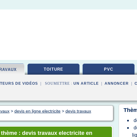
TOITURE
PVC
TRAVAUX
TEURS DE VIDÉOS
| SOUMETTRE :
UN ARTICLE
|
ANNONCER
|
Thèm
avaux
>
devis en ligne electricite
>
devis travaux
d
d
 thème : devis travaux electricite en
li