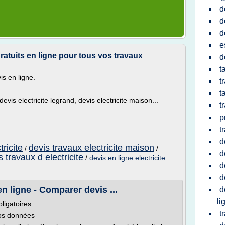
d
d
d
e
gratuits en ligne pour tous vos travaux
d
t
s en ligne.
t
t
 devis electricite legrand, devis electricite maison...
t
p
t
d
tricite
devis travaux electricite maison
/
/
d
s travaux d electricite
/
devis en ligne electricite
d
d
en ligne - Comparer devis ...
d
li
ligatoires
t
vos données