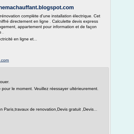
 schemachauffant.blogspot.com
énovation complète d'une installation électrique. Cet
hiffré directement en ligne . Calculette devis express
, logement, appartement pour information et de façon
 .
tricité en ligne et...
t.com
louer.
le pour le moment. Veuillez réessayer ultérieurement.
is,travaux de renovation,Devis gratuit ,Devis...