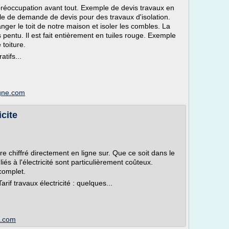
 préoccupation avant tout. Exemple de devis travaux en
e de demande de devis pour des travaux d'isolation.
ger le toit de notre maison et isoler les combles. La
s pentu. Il est fait entièrement en tuiles rouge. Exemple
toiture.
tifs...
igne.com
cite
re chiffré directement en ligne sur. Que ce soit dans le
iés à l'électricité sont particulièrement coûteux.
 complet.
arif travaux électricité : quelques...
t.com