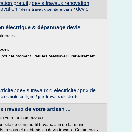
ation gratuit
devis travaux renovation
/
novation
devis
/
devis travaux peinture paris
/
tion électrique & dépannage devis
nteractive.
ouer.
le pour le moment. Veuillez réessayer ultérieurement.
tricite
devis travaux d electricite
prix de
/
/
electricite en ligne
/
prix travaux electricite
 travaux de votre artisan ...
e votre artisan travaux.
 site de comparatif travaux afin de faire une
rifs travaux et d'obtenir les devis travaux. Commencez