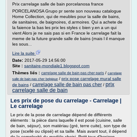
Prix carrelage salle de bain porcelanosa france
PORCELANOSA Grupo pr sente son nouveau catalogue
Home Collection, qui de meubles pour la salle de bains,
de sanitaires, de baignoires, d.armoires. Qui a achete de
la faience la bas les prix les styles c bien y.en a un qui
vient Alors je ne sais pas si en France le carrelage fait la
meme de la future grande salle de bains (mais l il manque
les sous...
Lire la suite
Date:
2017-05-29 14:56:00
Site :
sanitaire-mondiale1.blogspot.com
Thèmes liés :
/
carrelage salle de bain pas cher paris
carrelage
/
prix pose carrelage mural salle
salle de bain pas cher belgique
prix
carrelage salle de bain pas cher
de bains
/
/
carrelage salle de bain
Les prix de pose du carrelage - Carrelage |
Le carrelage
Le prix de la pose de carrelage dépend de différents
éléments : la pièce dans laquelle il est posé (cuisine, salle
de bain, séjour), son matériau (gré, terre cuite), son type de
pose (scellé ou clipsé) et sa taille. Mais avant tout, il dépend
de la complexité du modèle choisi. Petit tour d'horizon.