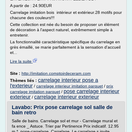
A partir de : 24.90EUR
Carrelage imitation bois intérieur et extérieur.28 motifs pour
chacune des couleurs!!!
Cette collection est née du besoin de proposer un élément
de décoration à l'aspect naturel, extrêmement simple à
entretenir.
La fonctionnalité caractéristique spécifique du carrelage en
grès émaillé, se marie parfaitement à la sensation d'accueil
et...
Lire la suite
Site :
http://imitation.comptoirdeceram.com
carrelage interieur pose a
Thèmes liés :
l'exterieur
/
carrelage interieur imitation parquet
/
prix
pose carrelage interieur
carrelage imitation parquet
/
exterieur
carrelage interieur exterieur
/
Lavabo: Prix pose carrelage sol salle de
bain retro
Salle de bains. Carrelage sol et mur - Carrelage mural et
fa ence _ Astuce. Trier par Pertinence Prix indicatif. 12.95
m *. pose-carrelage. Carrelage. Le carrelage s.invite