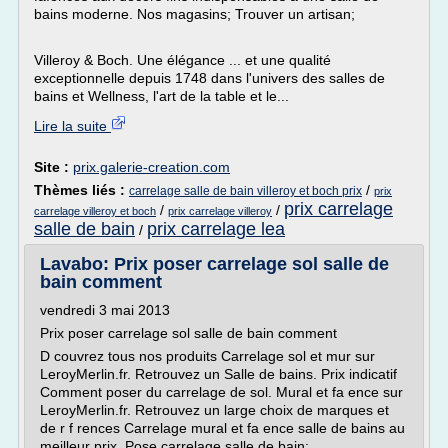
bains moderne. Nos magasins; Trouver un artisan;
Villeroy & Boch. Une élégance ... et une qualité
exceptionnelle depuis 1748 dans l'univers des salles de
bains et Wellness, l'art de la table et le...
Lire la suite
Site :
prix.galerie-creation.com
Thèmes liés :
/
carrelage salle de bain villeroy et boch prix
prix
prix carrelage
/
/
carrelage villeroy et boch
prix carrelage villeroy
salle de bain
prix carrelage lea
/
Lavabo: Prix poser carrelage sol salle de
bain comment
vendredi 3 mai 2013
Prix poser carrelage sol salle de bain comment
D couvrez tous nos produits Carrelage sol et mur sur
LeroyMerlin.fr. Retrouvez un Salle de bains. Prix indicatif
Comment poser du carrelage de sol. Mural et fa ence sur
LeroyMerlin.fr. Retrouvez un large choix de marques et
de r f rences Carrelage mural et fa ence salle de bains au
meilleur prix. Pose carrelage salle de bain:...