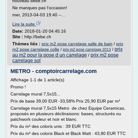
nouveau bebe.ch
Ne manques pas l'occasion!
mer, 2013-04-03 19:40 --...
Lire la suite
Date:
2018-01-20 04:45:16
Site :
http://bebe.ch
Thèmes liés :
prix m2 pose carrelage salle de bain
/
prix
prix
m2 pose carrelage colle
/
/
prix m2 pose carrelage 2013
au m2 pour la pose d un carrelage
prix m2 pose
/
carrelage sol
METRO - comptoircarrelage.com
Affichage 1-1 de 1 article(s)
Promo !
Carrelage mural 7,5x15...
Prix de base 39,00 EUR -33,58% Prix 25,90 EUR par m²
Carrelage mural 7,5x15 Metro de chez Equipe Ceramicas,
proposés en plusieurs déclinaisons: bases, structurés ou
patchwork couleur et noir et blanc.
Prix du m² des coloris unis : 39 EUR TTC
Prix du m² des coloris Black et Black Matt : 43,80 EUR TTC