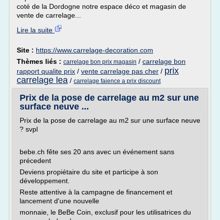
coté de la Dordogne notre espace déco et magasin de
vente de carrelage...
Lire la suite
Site :
https://www.carrelage-decoration.com
Thèmes liés :
/
carrelage bon
carrelage bon prix magasin
prix
rapport qualite prix
/
vente carrelage pas cher
/
carrelage lea
/
carrelage faience a prix discount
Prix de la pose de carrelage au m2 sur une
surface neuve ...
Prix de la pose de carrelage au m2 sur une surface neuve
? svpl
bebe.ch fête ses 20 ans avec un événement sans
précedent
Deviens propiétaire du site et participe à son
développement.
Reste attentive à la campagne de financement et
lancement d'une nouvelle
monnaie, le BeBe Coin, exclusif pour les utilisatrices du