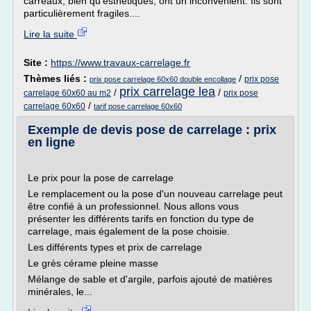
carreaux, bien qu'esthétiques, ont un inconvénient. Ils sont
particulièrement fragiles....
Lire la suite
Site :
https://www.travaux-carrelage.fr
Thèmes liés :
/
prix pose
prix pose carrelage 60x60 double encollage
prix carrelage lea
/
/
carrelage 60x60 au m2
prix pose
/
carrelage 60x60
tarif pose carrelage 60x60
Exemple de devis pose de carrelage : prix
en ligne
Le prix pour la pose de carrelage
Le remplacement ou la pose d'un nouveau carrelage peut
être confié à un professionnel. Nous allons vous
présenter les différents tarifs en fonction du type de
carrelage, mais également de la pose choisie.
Les différents types et prix de carrelage
Le grès cérame pleine masse
Mélange de sable et d'argile, parfois ajouté de matières
minérales, le...