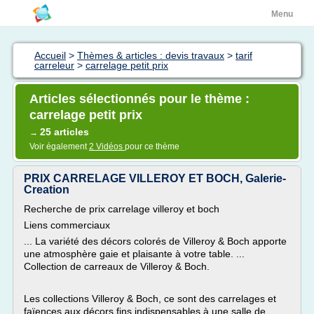
Menu
Accueil
>
Thèmes & articles : devis travaux
>
tarif
carreleur
>
carrelage petit prix
Articles sélectionnés pour le thème :
carrelage petit prix
25 articles
→
Voir également
2 Vidéos
pour ce thème
PRIX CARRELAGE VILLEROY ET BOCH, Galerie-
Creation
Recherche de prix carrelage villeroy et boch
Liens commerciaux
... La variété des décors colorés de Villeroy & Boch apporte
une atmosphère gaie et plaisante à votre table. ...
Collection de carreaux de Villeroy & Boch.
Les collections Villeroy & Boch, ce sont des carrelages et
faïences aux décors fins indispensables à une salle de