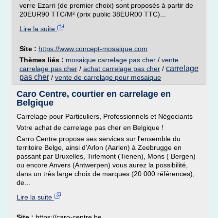
verre Ezarri (de premier choix) sont proposés à partir de
20EUR90 TTC/M² (prix public 38EUR00 TTC)...
Lire la suite
Site :
https://www.concept-mosaique.com
Thèmes liés :
mosaique carrelage pas cher
/
vente
carrelage
carrelage pas cher
/
achat carrelage pas cher
/
pas cher
/
vente de carrelage pour mosaique
Caro Centre, courtier en carrelage en
Belgique
Carrelage pour Particuliers, Professionnels et Négociants
Votre achat de carrelage pas cher en Belgique !
Carro Centre propose ses services sur l'ensemble du
territoire Belge, ainsi d'Arlon (Aarlen) à Zeebrugge en
passant par Bruxelles, Tirlemont (Tienen), Mons ( Bergen)
ou encore Anvers (Antwerpen) vous aurez la possibilité,
dans un très large choix de marques (20 000 références),
de...
Lire la suite
Site :
https://caro-centre.be