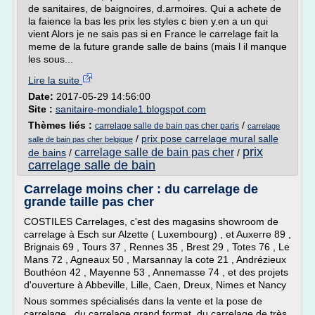
de sanitaires, de baignoires, d.armoires. Qui a achete de
la faience la bas les prix les styles c bien y.en a un qui
vient Alors je ne sais pas si en France le carrelage fait la
meme de la future grande salle de bains (mais l il manque
les sous...
Lire la suite
Date:
2017-05-29 14:56:00
Site :
sanitaire-mondiale1.blogspot.com
Thèmes liés :
/
carrelage salle de bain pas cher paris
carrelage
/
prix pose carrelage mural salle
salle de bain pas cher belgique
prix
carrelage salle de bain pas cher
de bains
/
/
carrelage salle de bain
Carrelage moins cher : du carrelage de
grande taille pas cher
COSTILES Carrelages, c'est des magasins showroom de
carrelage à Esch sur Alzette ( Luxembourg) , et Auxerre 89 ,
Brignais 69 , Tours 37 , Rennes 35 , Brest 29 , Totes 76 , Le
Mans 72 , Agneaux 50 , Marsannay la cote 21 , Andrézieux
Bouthéon 42 , Mayenne 53 , Annemasse 74 , et des projets
d'ouverture à Abbeville, Lille, Caen, Dreux, Nimes et Nancy
Nous sommes spécialisés dans la vente et la pose de
carrelage , du carrelage grand format, du carrelage de très