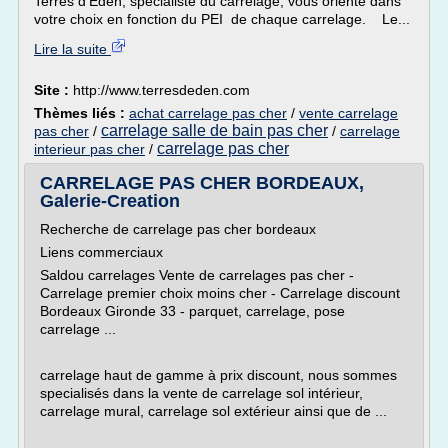
Terres d'Eden, spécialiste du carrelage, vous oriente dans
votre choix en fonction du PEI de chaque carrelage. Le...
Lire la suite
Site :
http://www.terresdeden.com
Thèmes liés :
achat carrelage pas cher
/
vente carrelage
carrelage salle de bain pas cher
pas cher
/
/
carrelage
carrelage pas cher
interieur pas cher
/
CARRELAGE PAS CHER BORDEAUX,
Galerie-Creation
Recherche de carrelage pas cher bordeaux
Liens commerciaux
Saldou carrelages Vente de carrelages pas cher -
Carrelage premier choix moins cher - Carrelage discount
Bordeaux Gironde 33 - parquet, carrelage, pose
carrelage ...
carrelage haut de gamme à prix discount, nous sommes
specialisés dans la vente de carrelage sol intérieur,
carrelage mural, carrelage sol extérieur ainsi que de ...