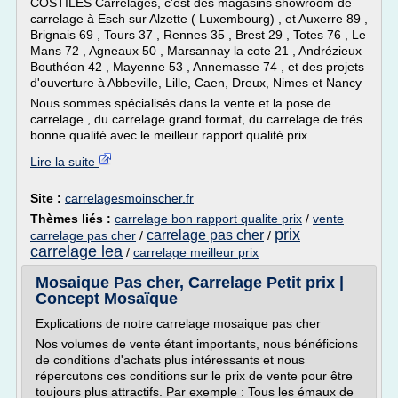
COSTILES Carrelages, c'est des magasins showroom de
carrelage à Esch sur Alzette ( Luxembourg) , et Auxerre 89 ,
Brignais 69 , Tours 37 , Rennes 35 , Brest 29 , Totes 76 , Le
Mans 72 , Agneaux 50 , Marsannay la cote 21 , Andrézieux
Bouthéon 42 , Mayenne 53 , Annemasse 74 , et des projets
d'ouverture à Abbeville, Lille, Caen, Dreux, Nimes et Nancy
Nous sommes spécialisés dans la vente et la pose de
carrelage , du carrelage grand format, du carrelage de très
bonne qualité avec le meilleur rapport qualité prix....
Lire la suite
Site :
carrelagesmoinscher.fr
Thèmes liés :
carrelage bon rapport qualite prix
/
vente
prix
carrelage pas cher
carrelage pas cher
/
/
carrelage lea
/
carrelage meilleur prix
Mosaique Pas cher, Carrelage Petit prix |
Concept Mosaïque
Explications de notre carrelage mosaique pas cher
Nos volumes de vente étant importants, nous bénéficions
de conditions d'achats plus intéressants et nous
répercutons ces conditions sur le prix de vente pour être
toujours plus attractifs. Par exemple : Tous les émaux de