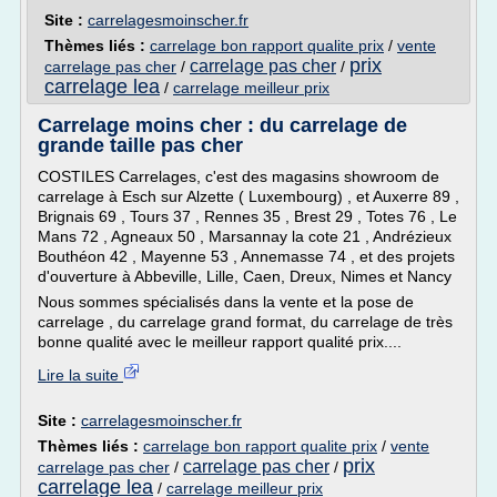
Site :
carrelagesmoinscher.fr
Thèmes liés :
carrelage bon rapport qualite prix
/
vente
prix
carrelage pas cher
carrelage pas cher
/
/
carrelage lea
/
carrelage meilleur prix
Carrelage moins cher : du carrelage de
grande taille pas cher
COSTILES Carrelages, c'est des magasins showroom de
carrelage à Esch sur Alzette ( Luxembourg) , et Auxerre 89 ,
Brignais 69 , Tours 37 , Rennes 35 , Brest 29 , Totes 76 , Le
Mans 72 , Agneaux 50 , Marsannay la cote 21 , Andrézieux
Bouthéon 42 , Mayenne 53 , Annemasse 74 , et des projets
d'ouverture à Abbeville, Lille, Caen, Dreux, Nimes et Nancy
Nous sommes spécialisés dans la vente et la pose de
carrelage , du carrelage grand format, du carrelage de très
bonne qualité avec le meilleur rapport qualité prix....
Lire la suite
Site :
carrelagesmoinscher.fr
Thèmes liés :
carrelage bon rapport qualite prix
/
vente
prix
carrelage pas cher
carrelage pas cher
/
/
carrelage lea
/
carrelage meilleur prix