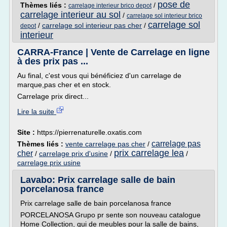
pose de
Thèmes liés :
/
carrelage interieur brico depot
carrelage interieur au sol
/
carrelage sol interieur brico
carrelage sol
/
carrelage sol interieur pas cher
/
depot
interieur
CARRA-France | Vente de Carrelage en ligne
à des prix pas ...
Au final, c'est vous qui bénéficiez d'un carrelage de
marque,pas cher et en stock.
Carrelage prix direct...
Lire la suite
Site :
https://pierrenaturelle.oxatis.com
carrelage pas
Thèmes liés :
vente carrelage pas cher
/
prix carrelage lea
cher
/
carrelage prix d'usine
/
/
carrelage prix usine
Lavabo: Prix carrelage salle de bain
porcelanosa france
Prix carrelage salle de bain porcelanosa france
PORCELANOSA Grupo pr sente son nouveau catalogue
Home Collection, qui de meubles pour la salle de bains,