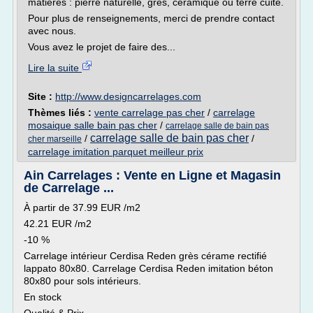
matières : pierre naturelle, grès, céramique ou terre cuite.
Pour plus de renseignements, merci de prendre contact
avec nous.
Vous avez le projet de faire des...
Lire la suite
Site :
http://www.designcarrelages.com
Thèmes liés :
vente carrelage pas cher
/
carrelage
mosaique salle bain pas cher
/
carrelage salle de bain pas
carrelage salle de bain pas cher
/
/
cher marseille
carrelage imitation parquet meilleur prix
Ain Carrelages : Vente en Ligne et Magasin
de Carrelage ...
À partir de 37.99 EUR /m2
42.21 EUR /m2
-10 %
Carrelage intérieur Cerdisa Reden grès cérame rectifié
lappato 80x80. Carrelage Cerdisa Reden imitation béton
80x80 pour sols intérieurs.
En stock