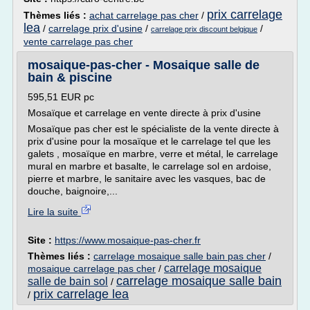
prix carrelage
Thèmes liés :
achat carrelage pas cher
/
lea
/
carrelage prix d'usine
/
/
carrelage prix discount belgique
vente carrelage pas cher
mosaique-pas-cher - Mosaique salle de
bain & piscine
595,51 EUR pc
Mosaïque et carrelage en vente directe à prix d'usine
Mosaïque pas cher est le spécialiste de la vente directe à
prix d'usine pour la mosaïque et le carrelage tel que les
galets , mosaïque en marbre, verre et métal, le carrelage
mural en marbre et basalte, le carrelage sol en ardoise,
pierre et marbre, le sanitaire avec les vasques, bac de
douche, baignoire,...
Lire la suite
Site :
https://www.mosaique-pas-cher.fr
Thèmes liés :
carrelage mosaique salle bain pas cher
/
carrelage mosaique
mosaique carrelage pas cher
/
carrelage mosaique salle bain
salle de bain sol
/
prix carrelage lea
/