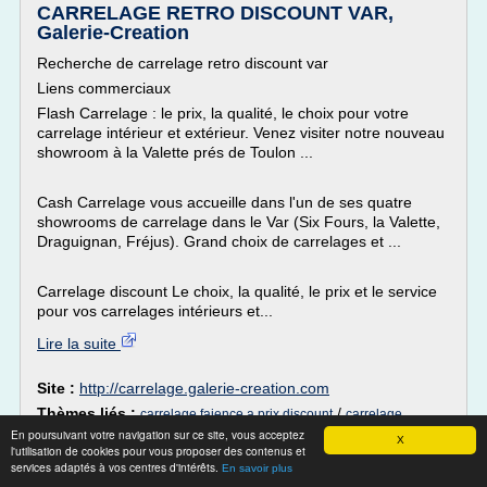
CARRELAGE RETRO DISCOUNT VAR,
Galerie-Creation
Recherche de carrelage retro discount var
Liens commerciaux
Flash Carrelage : le prix, la qualité, le choix pour votre
carrelage intérieur et extérieur. Venez visiter notre nouveau
showroom à la Valette prés de Toulon ...
Cash Carrelage vous accueille dans l'un de ses quatre
showrooms de carrelage dans le Var (Six Fours, la Valette,
Draguignan, Fréjus). Grand choix de carrelages et ...
Carrelage discount Le choix, la qualité, le prix et le service
pour vos carrelages intérieurs et...
Lire la suite
Site :
http://carrelage.galerie-creation.com
Thèmes liés :
/
carrelage faience a prix discount
carrelage
prix
En poursuivant votre navigation sur ce site, vous acceptez
/
/
interieur a prix discount
carrelage a prix discount var
X
l'utilisation de cookies pour vous proposer des contenus et
carrelage lea
/
carrelage sol a prix discount
services adaptés à vos centres d'intérêts.
En savoir plus