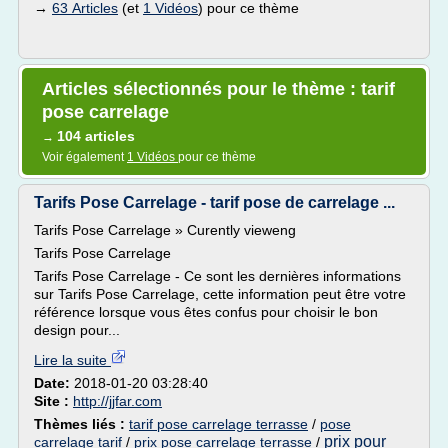
→
63 Articles
(et
1 Vidéos
) pour ce thème
Articles sélectionnés pour le thème : tarif
pose carrelage
104 articles
→
Voir également
1 Vidéos
pour ce thème
Tarifs Pose Carrelage - tarif pose de carrelage ...
Tarifs Pose Carrelage » Curently vieweng
Tarifs Pose Carrelage
Tarifs Pose Carrelage - Ce sont les dernières informations
sur Tarifs Pose Carrelage, cette information peut être votre
référence lorsque vous êtes confus pour choisir le bon
design pour...
Lire la suite
Date:
2018-01-20 03:28:40
Site :
http://jjfar.com
Thèmes liés :
tarif pose carrelage terrasse
/
pose
prix pour
carrelage tarif
/
prix pose carrelage terrasse
/