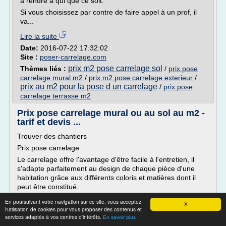
à rendre à qui que ce soit.
Si vous choisissez par contre de faire appel à un prof, il
va...
Lire la suite
Date:
2016-07-22 17:32:02
Site :
poser-carrelage.com
prix m2 pose carrelage sol
Thèmes liés :
/
prix pose
carrelage mural m2
/
prix m2 pose carrelage exterieur
/
prix au m2 pour la pose d un carrelage
/
prix pose
carrelage terrasse m2
Prix pose carrelage mural ou au sol au m2 -
tarif et devis ...
Trouver des chantiers
Prix pose carrelage
Le carrelage offre l'avantage d'être facile à l'entretien, il
s'adapte parfaitement au design de chaque pièce d'une
habitation grâce aux différents coloris et matières dont il
peut être constitué.
Le carrelage mural est de plus en plus utilisée dans les
En poursuivant votre navigation sur ce site, vous acceptez
X
salles de bains et le carrelage au sol s'adapte aussi bien à
l'utilisation de cookies pour vous proposer des contenus et
une terrasse extérieur qu'un...
services adaptés à vos centres d'intérêts.
En savoir plus