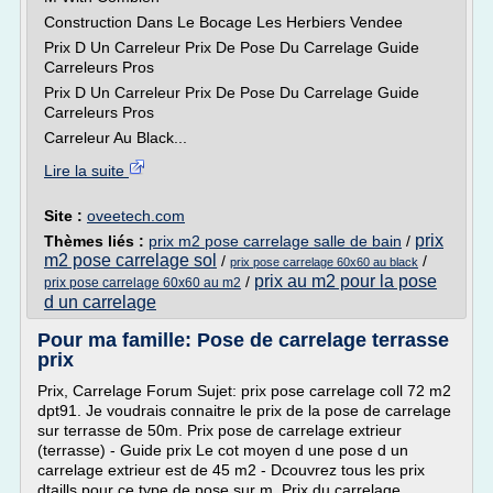
Construction Dans Le Bocage Les Herbiers Vendee
Prix D Un Carreleur Prix De Pose Du Carrelage Guide
Carreleurs Pros
Prix D Un Carreleur Prix De Pose Du Carrelage Guide
Carreleurs Pros
Carreleur Au Black...
Lire la suite
Site :
oveetech.com
prix
Thèmes liés :
prix m2 pose carrelage salle de bain
/
m2 pose carrelage sol
/
/
prix pose carrelage 60x60 au black
prix au m2 pour la pose
/
prix pose carrelage 60x60 au m2
d un carrelage
Pour ma famille: Pose de carrelage terrasse
prix
Prix, Carrelage Forum Sujet: prix pose carrelage coll 72 m2
dpt91. Je voudrais connaitre le prix de la pose de carrelage
sur terrasse de 50m. Prix pose de carrelage extrieur
(terrasse) - Guide prix Le cot moyen d une pose d un
carrelage extrieur est de 45 m2 - Dcouvrez tous les prix
dtaills pour ce type de pose sur m. Prix du carrelage