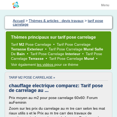
Menu
Accueil
>
Thèmes & articles : devis travaux
>
tarif pose
carrelage
Thèmes principaux sur tarif pose carrelage
Tarif
M2
Pose Carrelage
•
Tarif Pose Carrelage
Terrasse Exterieur
•
Tarif Pose Carrelage
Mural Salle
De
Bain
•
Tarif Pose Carrelage
Interieur
•
Tarif Pose
Carrelage
Terrasse
•
Tarif Pose Carrelage
Mural
•
Voir également
les vidéos
pour ce thème
TARIF M2 POSE CARRELAGE »
chauffage electrique comparez: Tarif pose
de carrelage au ...
Prix moyen au m2 pour pose carrelage 60x60: Forum
auFeminin
Zoom sur les prix du carrelage au m tre carr selon les mat
riaux utilis s et le Prix au m tre carr des travaux de