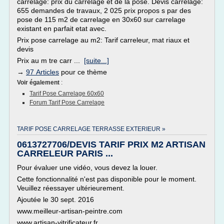
carrelage: prix du carrelage et de la pose. Devis carrelage:
655 demandes de travaux, 2 025 prix propos s par des
pose de 115 m2 de carrelage en 30x60 sur carrelage
existant en parfait etat avec.
Prix pose carrelage au m2: Tarif carreleur, mat riaux et
devis
Prix au m tre carr ...
[suite...]
→
97 Articles
pour ce thème
Voir également
:
Tarif Pose Carrelage 60x60
Forum Tarif Pose Carrelage
TARIF POSE CARRELAGE TERRASSE EXTERIEUR »
0613727706/DEVIS TARIF PRIX M2 ARTISAN
CARRELEUR PARIS ...
Pour évaluer une vidéo, vous devez la louer.
Cette fonctionnalité n'est pas disponible pour le moment.
Veuillez réessayer ultérieurement.
Ajoutée le 30 sept. 2016
www.meilleur-artisan-peintre.com
www.artisan-vitrificateur.fr