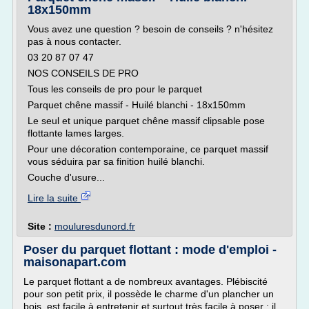
18x150mm
Vous avez une question ? besoin de conseils ? n'hésitez
pas à nous contacter.
03 20 87 07 47
NOS CONSEILS DE PRO
Tous les conseils de pro pour le parquet
Parquet chêne massif - Huilé blanchi - 18x150mm
Le seul et unique parquet chêne massif clipsable pose
flottante lames larges.
Pour une décoration contemporaine, ce parquet massif
vous séduira par sa finition huilé blanchi.
Couche d'usure...
Lire la suite
Site :
mouluresdunord.fr
Poser du parquet flottant : mode d'emploi -
maisonapart.com
Le parquet flottant a de nombreux avantages. Plébiscité
pour son petit prix, il possède le charme d'un plancher un
bois, est facile à entretenir et surtout très facile à poser : il