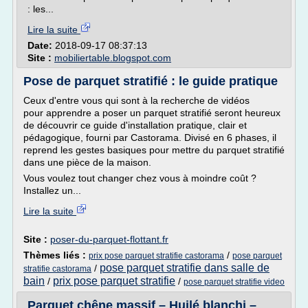
: les...
Lire la suite
Date:
2018-09-17 08:37:13
Site :
mobiliertable.blogspot.com
Pose de parquet stratifié : le guide pratique
Ceux d'entre vous qui sont à la recherche de vidéos
pour apprendre a poser un parquet stratifié seront heureux
de découvrir ce guide d'installation pratique, clair et
pédagogique, fourni par Castorama. Divisé en 6 phases, il
reprend les gestes basiques pour mettre du parquet stratifié
dans une pièce de la maison.
Vous voulez tout changer chez vous à moindre coût ?
Installez un...
Lire la suite
Site :
poser-du-parquet-flottant.fr
Thèmes liés :
/
prix pose parquet stratifie castorama
pose parquet
pose parquet stratifie dans salle de
/
stratifie castorama
bain
prix pose parquet stratifie
/
/
pose parquet stratifie video
Parquet chêne massif – Huilé blanchi –