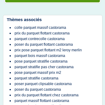
Thèmes associés
colle parquet massif castorama
prix du parquet flottant castorama
parquet contrecolle castorama
poser du parquet flottant castorama
prix pose parquet flottant m2 leroy merlin
parquet bois massif castorama
pose parquet stratifie castorama
parquet stratifie pas cher castorama
pose parquet massif prix m2
parquet stratifie castorama
poser parquet clipsable castorama
poser du parquet castorama
prix du parquet flottant chez castorama
parquet massif flottant castorama