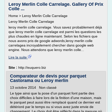
Leroy Merlin Colle Carrelage. Gallery Of Prix
Colle ...
Home > Leroy Merlin Colle Carrelage
Leroy Merlin Colle Carrelage
leroy merlin colle carrelage. Vous savez probablement déjà
que leroy merlin colle carrelage est parmi les questions les
plus chaudes en ligne maintenant. Selon les fichiers que
nous avons pris de google adwords,leroy merlin colle
carrelagea incroyablement chercher dans google web
engine. Nous attendons que leroy merlin colle...
Lire la suite
Site :
http://euquero.biz
Comparateur de devis pour parquet
Castorama ou Leroy merlin
13 octobre 2014 Non classé
Le type ainsi que la pose d'un parquet font partie des
choix difficiles à faire lors de la finition d'une maison, mais
le parquet peut aussi être remplacé quand ce dernier est
détérioré par le temps ou si vous avez juste envie de
changement. Le choix doit être réfléchi dans la mesure où