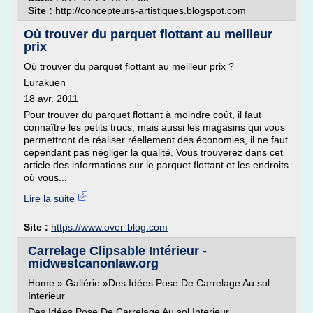
Site :
http://concepteurs-artistiques.blogspot.com
Où trouver du parquet flottant au meilleur
prix
Où trouver du parquet flottant au meilleur prix ?
Lurakuen
18 avr. 2011
Pour trouver du parquet flottant à moindre coût, il faut
connaître les petits trucs, mais aussi les magasins qui vous
permettront de réaliser réellement des économies, il ne faut
cependant pas négliger la qualité. Vous trouverez dans cet
article des informations sur le parquet flottant et les endroits
où vous...
Lire la suite
Site :
https://www.over-blog.com
Carrelage Clipsable Intérieur -
midwestcanonlaw.org
Home » Gallérie »Des Idées Pose De Carrelage Au sol
Interieur
Des Idées Pose De Carrelage Au sol Interieur