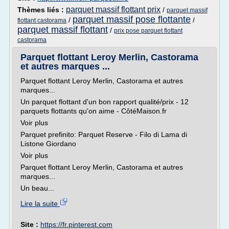
parquet massif flottant prix
Thèmes liés :
/
parquet massif
parquet massif pose flottante
/
/
flottant castorama
parquet massif flottant
/
prix pose parquet flottant
castorama
Parquet flottant Leroy Merlin, Castorama
et autres marques ...
Parquet flottant Leroy Merlin, Castorama et autres
marques...
Un parquet flottant d'un bon rapport qualité/prix - 12
parquets flottants qu'on aime - CôtéMaison.fr
Voir plus
Parquet prefinito: Parquet Reserve - Filo di Lama di
Listone Giordano
Voir plus
Parquet flottant Leroy Merlin, Castorama et autres
marques...
Un beau...
Lire la suite
Site :
https://fr.pinterest.com