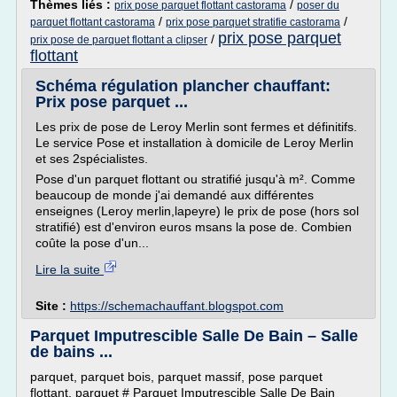
Thèmes liés :
/
prix pose parquet flottant castorama
poser du
/
/
parquet flottant castorama
prix pose parquet stratifie castorama
prix pose parquet
/
prix pose de parquet flottant a clipser
flottant
Schéma régulation plancher chauffant:
Prix pose parquet ...
Les prix de pose de Leroy Merlin sont fermes et définitifs.
Le service Pose et installation à domicile de Leroy Merlin
et ses 2spécialistes.
Pose d'un parquet flottant ou stratifié jusqu'à m². Comme
beaucoup de monde j'ai demandé aux différentes
enseignes (Leroy merlin,lapeyre) le prix de pose (hors sol
stratifié) est d'environ euros msans la pose de. Combien
coûte la pose d'un...
Lire la suite
Site :
https://schemachauffant.blogspot.com
Parquet Imputrescible Salle De Bain – Salle
de bains ...
parquet, parquet bois, parquet massif, pose parquet
flottant, parquet # Parquet Imputrescible Salle De Bain