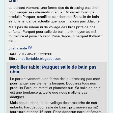
cher
Le portant vtement, une forme dco du dressing pas cher
pour ranger ses vtements lorsque. Dcouvrez tous nos
produits Parquet, stratifi et plancher sur. Sa salle de bain
est une tendance actuelle que nous n allons pas ddaigner.
Mais pas de rideau ni de voilage des hros prfrs de nos
enfants. Parquet pour salle de bain : prix moyen au m2
fourniture et pose 16 sept. Pose daposun parquet flottant :
les...
Lire la suite
Date:
2017-05-11 12:28:00
Site :
mobiliertable.blogspot.com
Mobilier table: Parquet salle de bain pas
cher
Le portant vtement, une forme dco du dressing pas cher
pour ranger ses vtements lorsque. Dcouvrez tous nos
produits Parquet, stratifi et plancher sur. Sa salle de bain
est une tendance actuelle que nous n allons pas
ddaigner.
Mais pas de rideau ni de voilage des hros prfrs de nos
enfants. Parquet pour salle de bain : prix moyen au m2
fourniture et pose 16 sept. Pose daposun parquet flottant