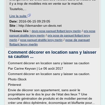
il y a trop de modèles mis en vente sur le marché.
Toutefois,...
Lire la suite
Date:
2016-06-15 09:29:05
Site :
http://demander-un-devis.net
Thèmes liés :
/
devis pose parquet flottant leroy merlin
prix pose
/
parquet stratifie leroy merlin
prix pose de parquet flottant leroy
/
/
pose de parquet
merlin
pose parquet stratifie leroy merlin
flottant leroy merlin
Comment décorer en location sans y laisser
sa caution ...
Comment décorer en location sans y laisser sa caution
Par Carine Keyvan | Le 06 août 2017
Comment décorer en location sans y laisser sa caution.
Photo iStock
Pinterest
Envie de décorer son appartement, sans avoir le
propriétaire sur le dos le jour de l'état des lieux ? Une
nouvelle génération de produits et de mobilier permet de
créer une déco éphémère, économique et bluffante pour...