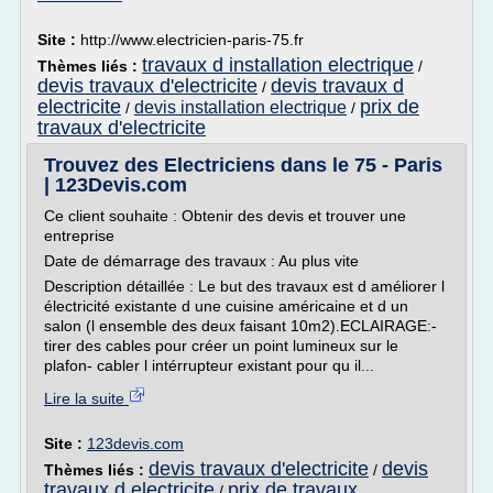
Site :
http://www.electricien-paris-75.fr
travaux d installation electrique
Thèmes liés :
/
devis travaux d'electricite
devis travaux d
/
electricite
prix de
devis installation electrique
/
/
travaux d'electricite
Trouvez des Electriciens dans le 75 - Paris
| 123Devis.com
Ce client souhaite : Obtenir des devis et trouver une
entreprise
Date de démarrage des travaux : Au plus vite
Description détaillée : Le but des travaux est d améliorer l
électricité existante d une cuisine américaine et d un
salon (l ensemble des deux faisant 10m2).ECLAIRAGE:-
tirer des cables pour créer un point lumineux sur le
plafon- cabler l intérrupteur existant pour qu il...
Lire la suite
Site :
123devis.com
devis travaux d'electricite
devis
Thèmes liés :
/
travaux d electricite
prix de travaux
/