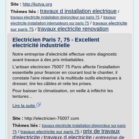
Site :
http://kutya.org
travaux d installation electrique
Thèmes liés :
/
/
travaux electricite installation disjoncteur sur paris 75
travaux
/
travaux electricite
electricite installation interrupteurs sur paris 75
travaux electricite renovation
sur paris 75
/
Electricien Paris 7, 75 - Excellent
electricité industrielle
Notre entreprise d'electricité effectue votre diagnostic
avant travaux à des prix imbattables.
L'artisan electricien 75007 75 Paris affecte l'installation
essentielle pour financer en courant tout le chantier, il
constate l'aire réservé à la multitude outils electriques à
dresser, tire les câbles et relie les prises.
Pour baisser la climatisation, on veille à infléchir les
tentures...
Lire la suite
Site :
http://electricien-75007.com
Thèmes liés :
travaux electricite installation disjoncteur sur paris
prix de travaux
/
travaux electricite sur paris 75
/
75
d'electricite
travaux d electricite
entreprise de
/
/